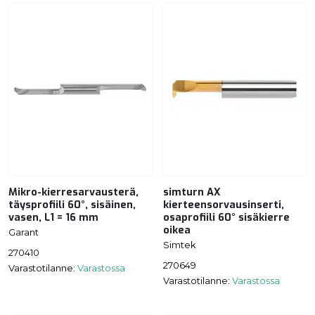
Mikro-kierresarvausterä,
simturn AX
täysprofiili 60°, sisäinen,
kierteensorvausinserti,
vasen, L1 = 16 mm
osaprofiili 60° sisäkierre
oikea
Garant
Simtek
270410
270649
Varastotilanne:
Varastossa
Varastotilanne:
Varastossa