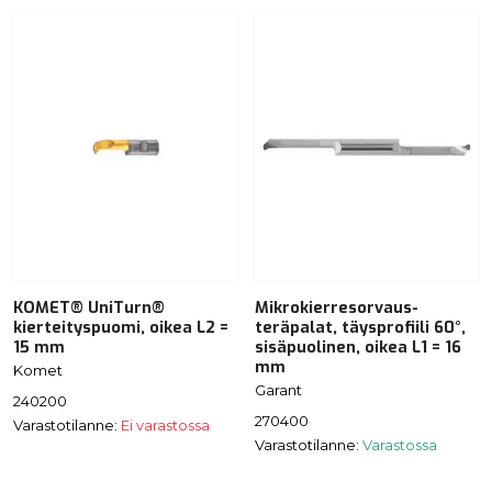
KOMET® UniTurn®
Mikrokierresorvaus-
kierteityspuomi, oikea L2 =
teräpalat, täysprofiili 60°,
15 mm
sisäpuolinen, oikea L1 = 16
mm
Komet
Garant
240200
270400
Varastotilanne:
Ei varastossa
Varastotilanne:
Varastossa