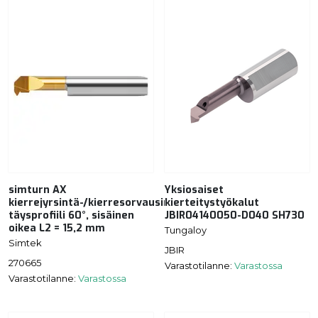
simturn AX
Yksiosaiset
kierrejyrsintä-/kierresorvausinserti,
kierteitystyökalut
täysprofiili 60°, sisäinen
JBIR04140050-D040 SH730
oikea L2 = 15,2 mm
Tungaloy
Simtek
JBIR
270665
Varastotilanne:
Varastossa
Varastotilanne:
Varastossa