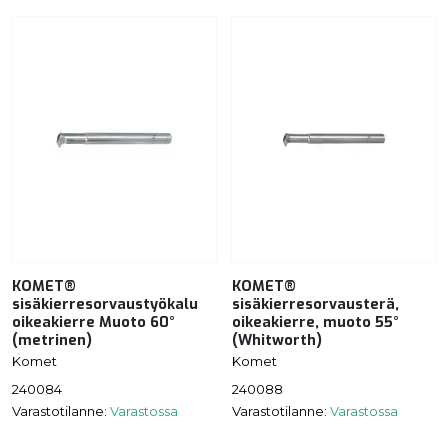
KOMET®
KOMET®
sisäkierresorvaustyökalu
sisäkierresorvausterä,
oikeakierre Muoto 60°
oikeakierre, muoto 55°
(metrinen)
(Whitworth)
Komet
Komet
240084
240088
Varastotilanne:
Varastossa
Varastotilanne:
Varastossa