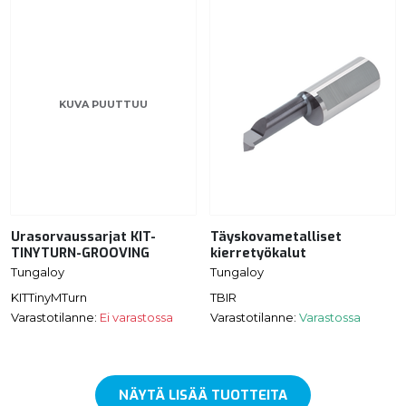
KUVA PUUTTUU
Urasorvaussarjat KIT-
Täyskovametalliset
TINYTURN-GROOVING
kierretyökalut
Tungaloy
Tungaloy
KITTinyMTurn
TBIR
Varastotilanne:
Ei varastossa
Varastotilanne:
Varastossa
NÄYTÄ LISÄÄ TUOTTEITA