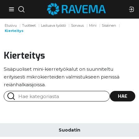
Etusivu
Tuotteet
Lastuava työstö
Sorvaus
Mini
Sisäinen
Kierteitys
Kierteitys
Sisäpuoliset mini-kierretyökalut on suunniteltu
erityisesti mikrokierteiden valmistukseen pienissä
reiänhalkaisijoissa.
HAE
Suodatin