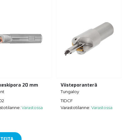
keskipora 20 mm
Viisteporanterä
nt
Tungaloy
02
TIDCF
stotilanne:
Varastossa
Varastotilanne:
Varastossa
TEITA