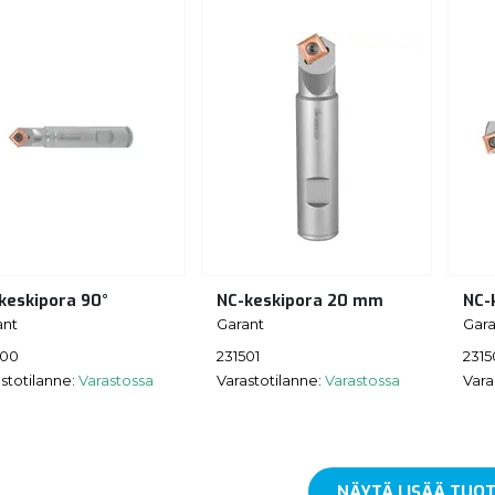
keskipora 90°
NC-keskipora 20 mm
NC-
ant
Garant
Gara
500
231501
2315
stotilanne:
Varastossa
Varastotilanne:
Varastossa
Vara
NÄYTÄ LISÄÄ TUOT