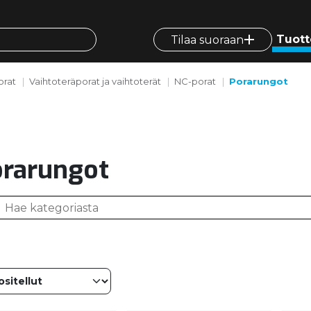
Tuott
Tilaa suoraan
orat
Vaihtoteräporat ja vaihtoterät
NC-porat
Porarungot
rarungot