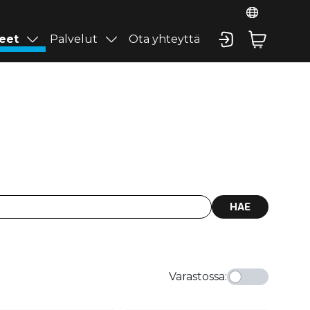
eet
Palvelut
Ota yhteyttä
HAE
Varastossa
: