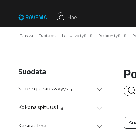
Etusivu
Tuotteet
Lastuava työstö
Reikien työstö
P
Po
Suodata
Suurin poraussyvyys l
1
Kokonaispituus l
tot
Kärkikulma