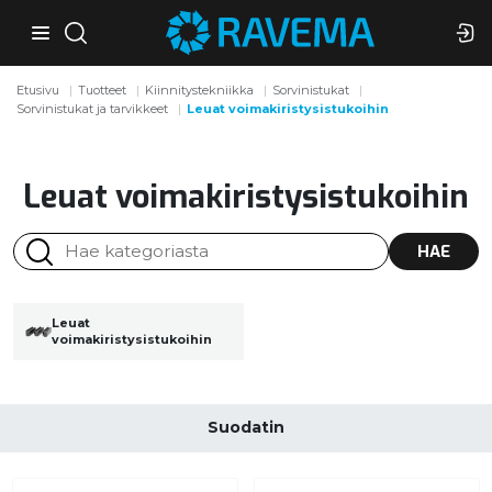
Etusivu
Tuotteet
Kiinnitystekniikka
Sorvinistukat
Sorvinistukat ja tarvikkeet
Leuat voimakiristysistukoihin
Leuat voimakiristysistukoihin
HAE
Leuat
voimakiristysistukoihin
Suodatin