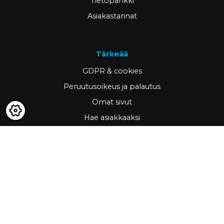
Tietopankki
Asiakastarinat
Tärkeää
GDPR & cookies
Peruutusoikeus ja palautus
Omat sivut
Hae asiakkaaksi
Yhteystiedot
www.ravema.fi
+358 20 794 0000
info@ravema.fi