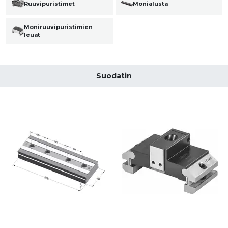
Ruuvipuristimet
Monialusta
Moniruuvipuristimien
leuat
Suodatin