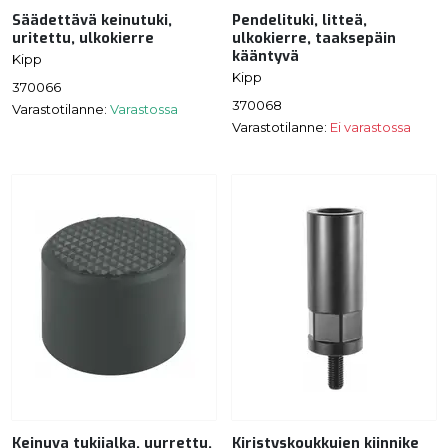
Säädettävä keinutuki,
Pendelituki, litteä,
uritettu, ulkokierre
ulkokierre, taaksepäin
kääntyvä
Kipp
Kipp
370066
370068
Varastotilanne:
Varastossa
Varastotilanne:
Ei varastossa
Keinuva tukijalka, uurrettu,
Kiristyskoukkujen kiinnike