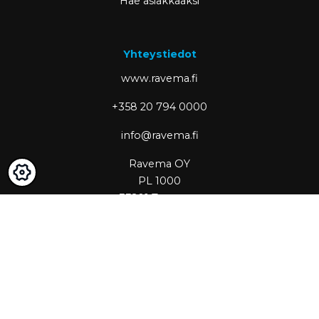
Hae asiakkaaksi
Yhteystiedot
www.ravema.fi
+358 20 794 0000
info@ravema.fi
Ravema OY
PL 1000
33201 Tampere
Partner of