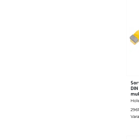
Sor
DIN
muk
Hol
296
Vara