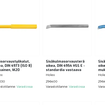
äsorvaustyökalut,
Sisäkulmasorvausterä
Sis
ea, DIN 4973 (ISO 8)
oikea, DIN 4954 HSS E -
oike
ainen, M20
standardia vastaava
muk
ex
Holex
Hol
330
296400
296
stotilanne:
Varastossa
Varastotilanne:
Varastossa
Vara