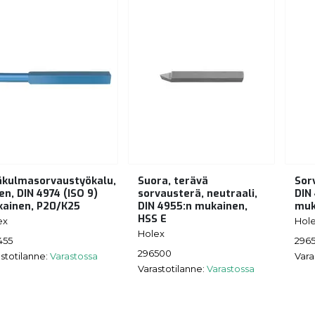
äkulmasorvaustyökalu,
Suora, terävä
Sor
en, DIN 4974 (ISO 9)
sorvausterä, neutraali,
DIN 
ainen, P20/K25
DIN 4955:n mukainen,
muk
HSS E
ex
Hol
Holex
455
296
296500
stotilanne:
Varastossa
Vara
Varastotilanne:
Varastossa