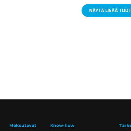
NÄYTÄ LISÄÄ TUOT
Maksutavat
Know-how
Tärk