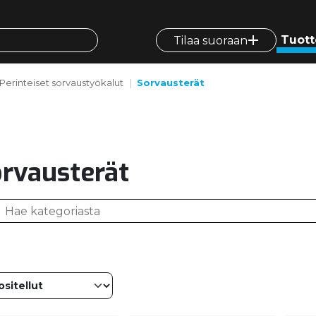
Tuott
Tilaa suoraan
Perinteiset sorvaustyökalut
Sorvausterät
rvausterät