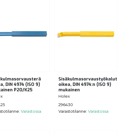
äkulmasorvausterä
Sisäkulmasorvaustyökalut
a, DIN 4974 (ISO 9)
oikea, DIN 4974:n (ISO 9)
ainen P20/K25
mukainen
ex
Holex
425
296430
stotilanne:
Varastossa
Varastotilanne:
Varastossa