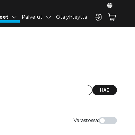
eet
Palvelut
Ota yhteyttä
HAE
Varastossa
: