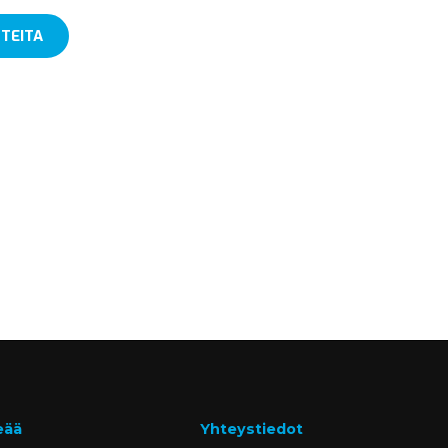
TEITA
eää
Yhteystiedot