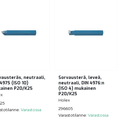
vausteräs, neutraali,
Sorvausterä, leveä,
4975 (ISO 10)
neutraali, DIN 4976:n
ainen P20/K25
(ISO 4) mukainen
P20/K25
ex
Holex
525
296605
stotilanne:
Varastossa
Varastotilanne:
Varastossa