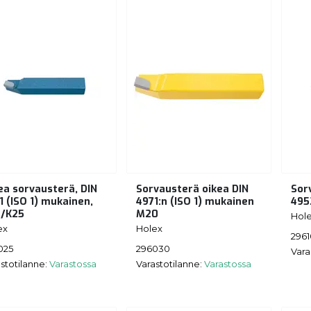
ea sorvausterä, DIN
Sorvausterä oikea DIN
Sor
1 (ISO 1) mukainen,
4971:n (ISO 1) mukainen
495
/K25
M20
Hol
ex
Holex
296
025
296030
Vara
stotilanne:
Varastossa
Varastotilanne:
Varastossa