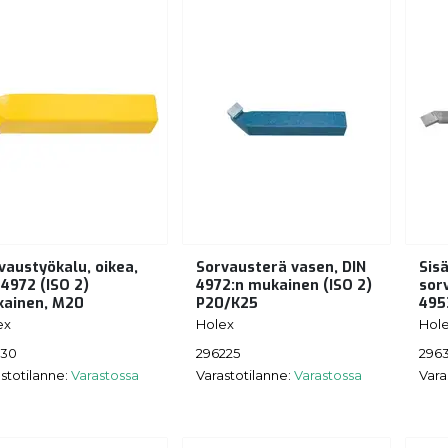
vaustyökalu, oikea,
Sorvausterä vasen, DIN
Sis
 4972 (ISO 2)
4972:n mukainen (ISO 2)
sor
ainen, M20
P20/K25
495
ex
Holex
Hol
130
296225
296
stotilanne:
Varastossa
Varastotilanne:
Varastossa
Vara