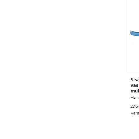
Sis
vas
muk
Hol
296
Vara