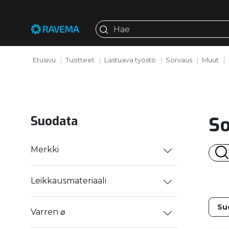
Etusivu
Tuotteet
Lastuava työstö
Sorvaus
Muut
So
Suodata
Merkki
Leikkausmateriaali
Varren ⌀