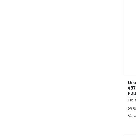
Oik
497
P20
Hol
296
Vara