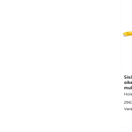
Sis
oik
muk
Hol
296
Vara