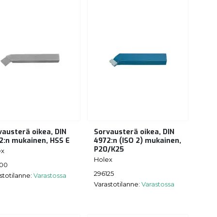
vausterä oikea, DIN
Sorvausterä oikea, DIN
2:n mukainen, HSS E
4972:n (ISO 2) mukainen,
P20/K25
ex
Holex
100
296125
stotilanne:
Varastossa
Varastotilanne:
Varastossa