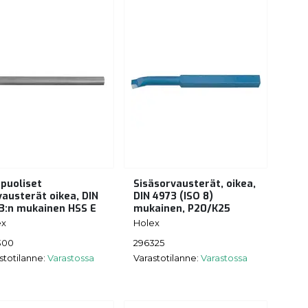
äpuoliset
Sisäsorvausterät, oikea,
vausterät oikea, DIN
DIN 4973 (ISO 8)
3:n mukainen HSS E
mukainen, P20/K25
ex
Holex
300
296325
stotilanne:
Varastossa
Varastotilanne:
Varastossa