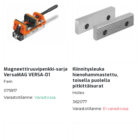
Magneettiruuvipenkki-sarja
Kiinnitysleuka
VersaMAG VERSA-01
hienohammastettu,
toisella puolella
Fein
pitkittäisurat
075917
Holex
Varastotilanne:
Varastossa
362077
Varastotilanne:
Ei varastossa