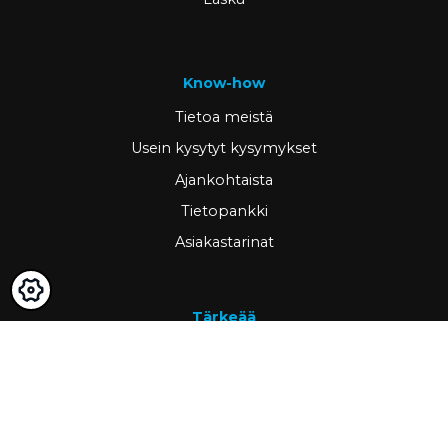
Know-how
Tietoa meistä
Usein kysytyt kysymykset
Ajankohtaista
Tietopankki
Asiakastarinat
Tärkeää
GDPR & cookies
Peruutusoikeus ja palautus
Omat sivut
Hae asiakkaaksi