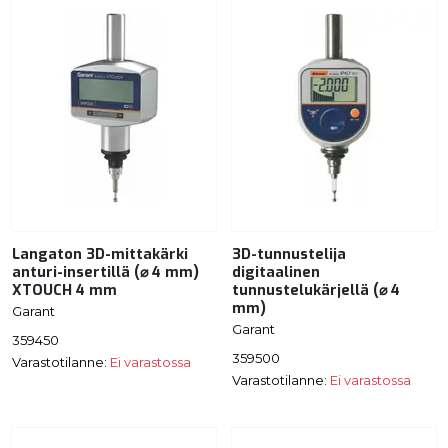
Langaton 3D-mittakärki
3D-tunnustelija
anturi-insertillä (⌀ 4 mm)
digitaalinen
XTOUCH 4 mm
tunnustelukärjellä (⌀ 4
mm)
Garant
Garant
359450
359500
Varastotilanne:
Ei varastossa
Varastotilanne:
Ei varastossa