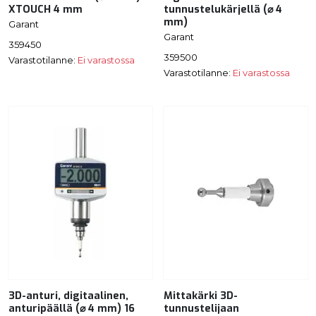
XTOUCH 4 mm
tunnustelukärjellä (⌀ 4
mm)
Garant
Garant
359450
359500
Varastotilanne:
Ei varastossa
Varastotilanne:
Ei varastossa
3D-anturi, digitaalinen,
Mittakärki 3D-
anturipäällä (⌀ 4 mm) 16
tunnustelijaan