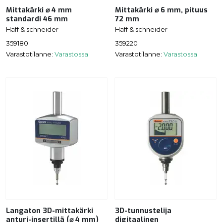
Mittakärki ⌀ 4 mm
Mittakärki ⌀ 6 mm, pituus
standardi 46 mm
72 mm
Haff & schneider
Haff & schneider
359180
359220
Varastotilanne:
Varastossa
Varastotilanne:
Varastossa
Langaton 3D-mittakärki
3D-tunnustelija
anturi-insertillä (⌀ 4 mm)
digitaalinen