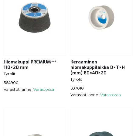
Hiomakuppi PREMIUM***
Keraaminen
110×20 mm
hiomakuppilaikka D×T×H
(mm) 80×40×20
Tyrolit
Tyrolit
564900
597010
Varastotilanne:
Varastossa
Varastotilanne:
Varastossa