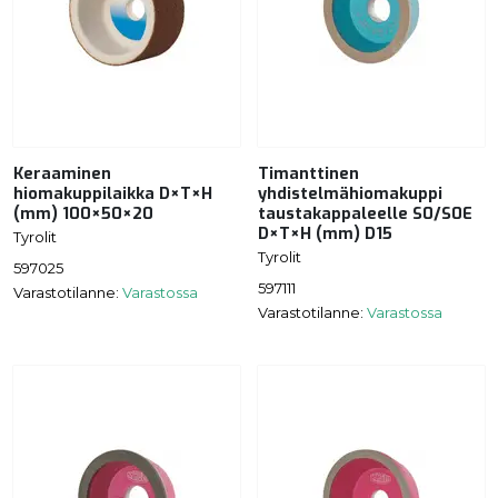
Keraaminen
Timanttinen
hiomakuppilaikka D×T×H
yhdistelmähiomakuppi
(mm) 100×50×20
taustakappaleelle S0/S0E
D×T×H (mm) D15
Tyrolit
Tyrolit
597025
597111
Varastotilanne:
Varastossa
Varastotilanne:
Varastossa