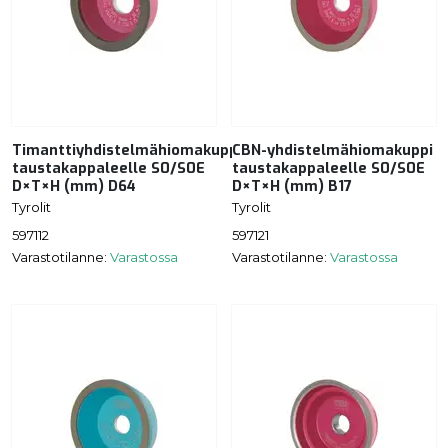
Timanttiyhdistelmähiomakuppi
CBN-yhdistelmähiomakuppi
taustakappaleelle S0/S0E
taustakappaleelle S0/S0E
D×T×H (mm) D64
D×T×H (mm) B17
Tyrolit
Tyrolit
597112
597121
Varastotilanne:
Varastossa
Varastotilanne:
Varastossa