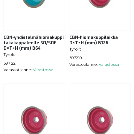
CBN-yhdistelmähiomakuppi
CBN-hiomakuppilaikka
takakappaleelle S0/S0E
D×T×H (mm) B126
D×T×H (mm) B64
Tyrolit
Tyrolit
597210
597122
Varastotilanne:
Varastossa
Varastotilanne:
Varastossa