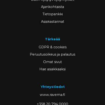
Ajankohtaista
Tietopankki
Asiakastarinat
Tärkeää
GDPR & cookies
Peruutusoikeus ja palautus
Omat sivut
Hae asiakkaaksi
Yhteystiedot
www.ravema.fi
+358 20 794 0000