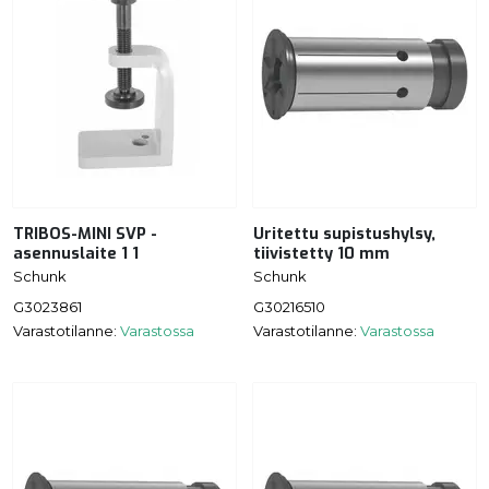
TRIBOS-MINI SVP -
Uritettu supistushylsy,
asennuslaite 1 1
tiivistetty 10 mm
Schunk
Schunk
G3023861
G30216510
Varastotilanne:
Varastossa
Varastotilanne:
Varastossa