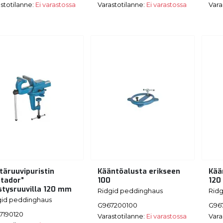
stotilanne:
Ei varastossa
Varastotilanne:
Ei varastossa
Vara
täruuvipuristin
Kääntöalusta erikseen
Kää
tador”
100
120
istysruuvilla 120 mm
Ridgid peddinghaus
Rid
gid peddinghaus
G967200100
G96
7190120
Varastotilanne:
Ei varastossa
Vara