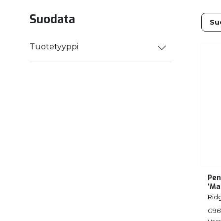
Suodata
Tuotetyyppi
Pen
'Ma
Rid
G96