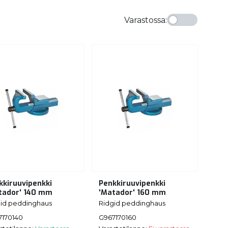
Varastossa
:
kkiruuvipenkki
Penkkiruuvipenkki
tador' 140 mm
'Matador' 160 mm
gid peddinghaus
Ridgid peddinghaus
7170140
G967170160