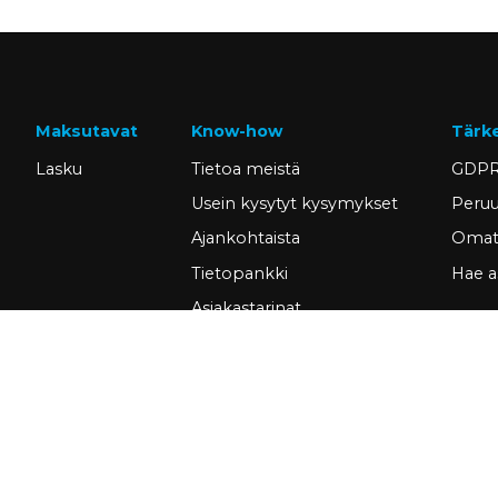
Maksutavat
Know-how
Tärk
Lasku
Tietoa meistä
GDPR
Usein kysytyt kysymykset
Peruu
Ajankohtaista
Omat 
Tietopankki
Hae a
Asiakastarinat