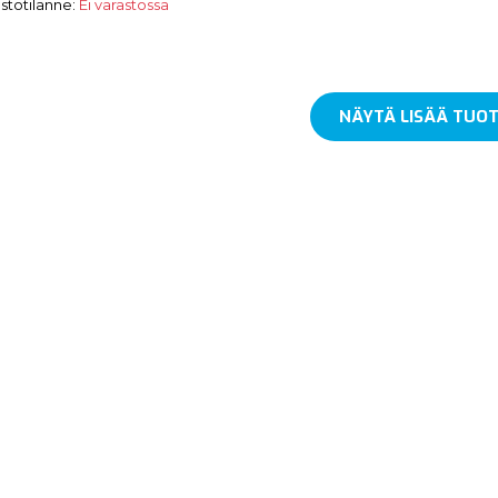
stotilanne:
Ei varastossa
NÄYTÄ LISÄÄ TUOT