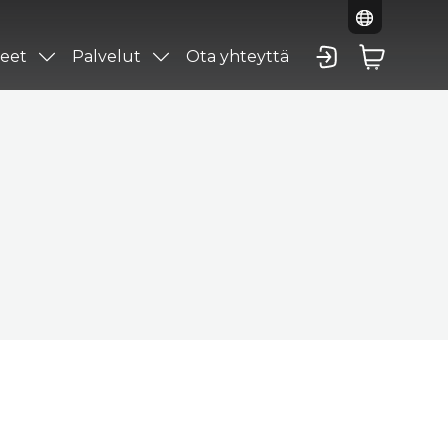
eet
Palvelut
Ota yhteyttä