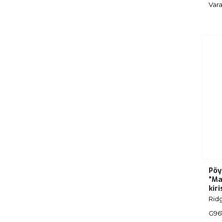
Vara
Pöy
”Ma
kir
Rid
G96