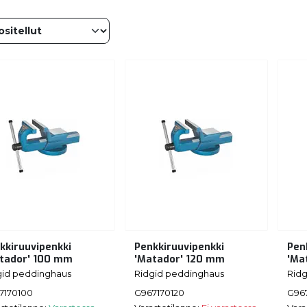
kkiruuvipenkki
Penkkiruuvipenkki
Pen
tador' 100 mm
'Matador' 120 mm
'Ma
gid peddinghaus
Ridgid peddinghaus
Rid
7170100
G967170120
G96