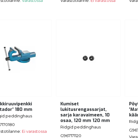
stotilanne:
Varastossa
Varastotilanne:
Ei varastossa
Vara
kkiruuvipenkki
Kumiset
Pöy
tador' 180 mm
lukitusrengassarjat,
'Ma
sarja karavaimeen, 10
kää
gid peddinghaus
osaa, 120 mm 120 mm
Rid
7170180
Ridgid peddinghaus
G96
stotilanne:
Ei varastossa
G967171120
Vara