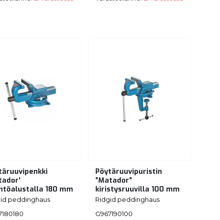
täruuvipenkki
Pöytäruuvipuristin
tador'
”Matador”
ntöalustalla 180 mm
kiristysruuvilla 100 mm
gid peddinghaus
Ridgid peddinghaus
7180180
G967190100