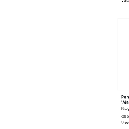
Vara
Pen
'Ma
Rid
G96
Vara