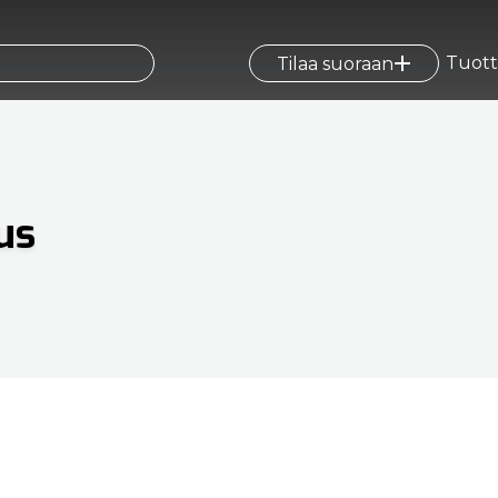
Tuott
Tilaa suoraan
us