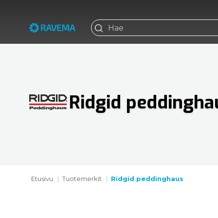
Ridgid peddingha
Etusivu
Tuotemerkit
Ridgid peddinghaus