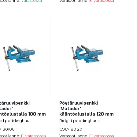
stotilanne:
Varastossa
Varastotilanne:
Ei varastossa
täruuvipenkki
Pöytäruuvipenkki
tador'
'Matador'
ntöalustalla 100 mm
kääntöalustalla 120 mm
gid peddinghaus
Ridgid peddinghaus
7180100
G967180120
stotilanne:
Ei varastossa
Varastotilanne:
Ei varastossa