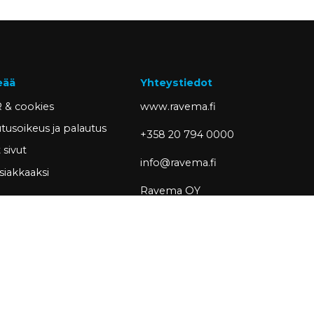
eää
Yhteystiedot
 & cookies
www.ravema.fi
tusoikeus ja palautus
+358 20 794 0000
sivut
info@ravema.fi
siakkaaksi
Ravema OY
PL 1000
33201 Tampere
Partner of