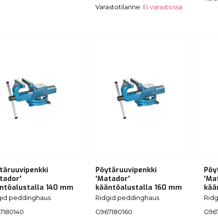
Varastotilanne:
Ei varastossa
täruuvipenkki
Pöytäruuvipenkki
Pöy
tador'
'Matador'
'Ma
ntöalustalla 140 mm
kääntöalustalla 160 mm
kää
gid peddinghaus
Ridgid peddinghaus
Rid
7180140
G967180160
G96