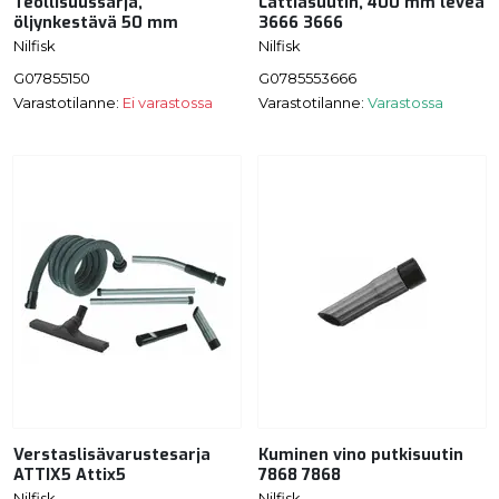
Teollisuussarja,
Lattiasuutin, 400 mm leveä
öljynkestävä 50 mm
3666 3666
Nilfisk
Nilfisk
G07855150
G0785553666
Varastotilanne:
Ei varastossa
Varastotilanne:
Varastossa
Verstaslisävarustesarja
Kuminen vino putkisuutin
ATTIX5 Attix5
7868 7868
Nilfisk
Nilfisk