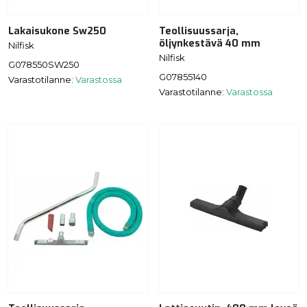
Lakaisukone Sw250
Teollisuussarja,
öljynkestävä 40 mm
Nilfisk
Nilfisk
G078550SW250
G07855140
Varastotilanne:
Varastossa
Varastotilanne:
Varastossa