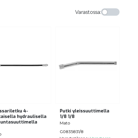
Varastossa
:
ssariletku 4-
Putki yleissuuttimella
aisella hydraulisella
1/8 1/8
tuntasuuttimella
Mato
G0835831/8
o