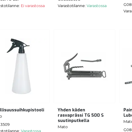
G08
stotilanne:
Ei varastossa
Varastotilanne:
Varastossa
Vara
llisuussuihkupistooli
Yhden käden
Pai
rasvaprässi TG 500 S
Lub
o
suutinputkella
Mat
3509
Mato
G08
stotilanne:
Varastossa