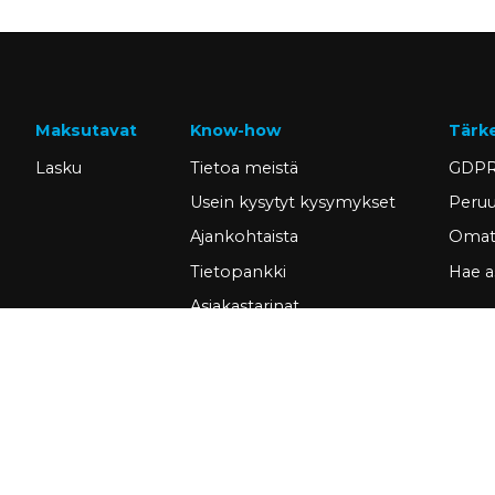
Maksutavat
Know-how
Tärk
Lasku
Tietoa meistä
GDPR
Usein kysytyt kysymykset
Peruu
Ajankohtaista
Omat 
Tietopankki
Hae a
Asiakastarinat