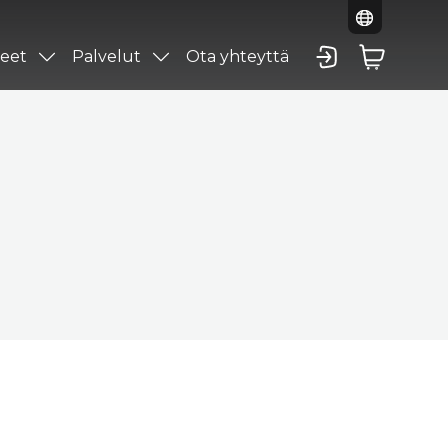
eet
Palvelut
Ota yhteyttä