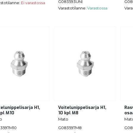
G083593UNI
G08
stotilanne:
Ei varastossa
Varastotilanne:
Varastossa
Vara
telunippelisarja H1,
Voitelunippelisarja H1,
Ras
kpl M10
10 kpl M8
osa
o
Mato
Mat
3597M10
G083597M8
G08