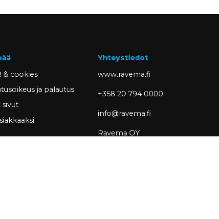
eää
Yhteystiedot
 & cookies
www.ravema.fi
tusoikeus ja palautus
+358 20 794 0000
sivut
info@ravema.fi
siakkaaksi
Ravema OY
PL 1000
33201 Tampere
Partner of