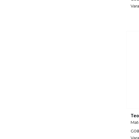
Vara
Teo
Mat
G08
Vara