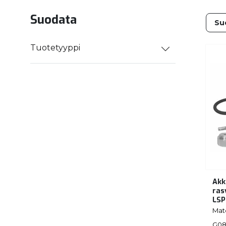
Suodata
Tuotetyyppi
Akk
ras
LSP
Mat
G08