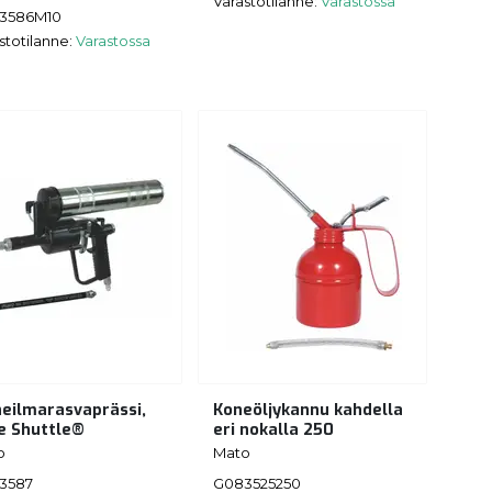
Varastotilanne:
Varastossa
3586M10
stotilanne:
Varastossa
neilmarasvaprässi,
Koneöljykannu kahdella
e Shuttle®
eri nokalla 250
o
Mato
3587
G083525250