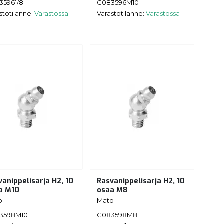
35961/8
G083596M10
stotilanne:
Varastossa
Varastotilanne:
Varastossa
vanippelisarja H2, 10
Rasvanippelisarja H2, 10
a M10
osaa M8
o
Mato
3598M10
G083598M8