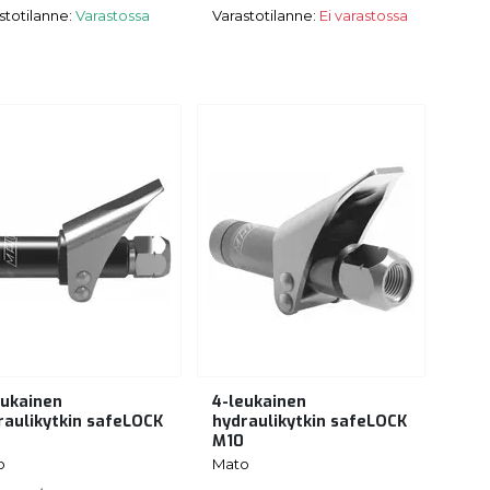
stotilanne:
Varastossa
Varastotilanne:
Ei varastossa
eukainen
4-leukainen
raulikytkin safeLOCK
hydraulikytkin safeLOCK
M10
o
Mato