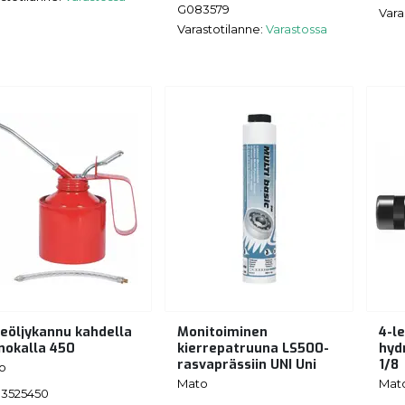
G083579
Vara
Varastotilanne:
Varastossa
eöljykannu kahdella
Monitoiminen
4-l
 nokalla 450
kierrepatruuna LS500-
hyd
rasvaprässiin UNI Uni
1/8
o
Mato
Mat
3525450