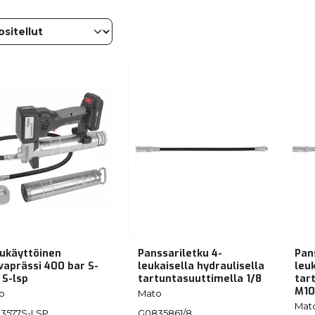
ukäyttöinen
Panssariletku 4-
Pan
vaprässi 400 bar S-
leukaisella hydraulisella
leuk
 S-lsp
tartuntasuuttimella 1/8
tar
M10
o
Mato
Mat
3577S-LSP
G0835861/8