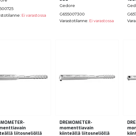
Gedore
Ged
500725
G655007300
G65
stotilanne:
Ei varastossa
Varastotilanne:
Ei varastossa
Vara
EMOMETER-
DREMOMETER-
DR
enttiavain
momenttiavain
mom
teällä liitosneliöllä
kiinteällä liitosneliöllä
kiin