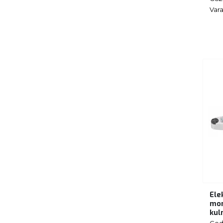
Vara
Ele
mom
kul
Ged