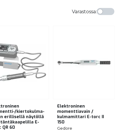
Varastossa
:
ktroninen
Elektroninen
entti-/kiertokulma-
momenttiavain /
n erillisellä näytöllä
kulmamittari E-torc II
iitäntäkaapelilla E-
150
c QR 60
Gedore