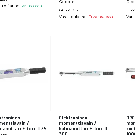
Gedore
Ged
stotilanne:
Varastossa
G65500112
G65
Varastotilanne:
Ei varastossa
Vara
ktroninen
Elektroninen
DR
enttiavain /
momenttiavain /
mom
mamittari E-torc II 25
kulmamittari E-torc II
kiin
300
100
ore