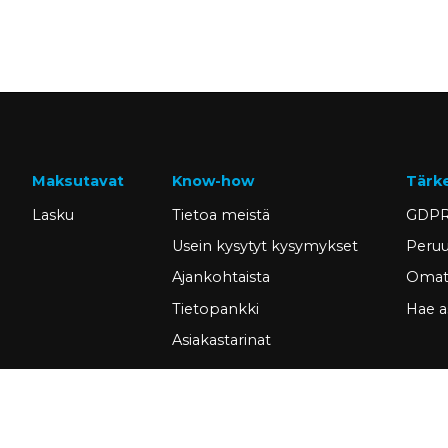
Maksutavat
Know-how
Tärk
Lasku
Tietoa meistä
GDPR
Usein kysytyt kysymykset
Peruu
Ajankohtaista
Omat 
Tietopankki
Hae a
Asiakastarinat