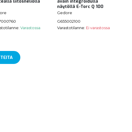
teällä liitosneliöllä
avain integroidulla
näytöllä E-Torc Q 100
ore
Gedore
7000760
G655002100
stotilanne:
Varastossa
Varastotilanne:
Ei varastossa
TEITA