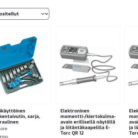
ikäyttöinen
Elektroninen
Ele
kentaivutin, sarja,
momentti-/kiertokulma-
mom
raulinen
avain erillisellä näytöllä
avai
ja liitäntäkaapelilla E-
ja l
ore
Torc QR 12
Tor
1250