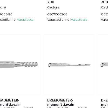
200
20
ore
Gedore
Ged
7000120
G657000200
G65
stotilanne:
Varastossa
Varastotilanne:
Varastossa
Vara
EMOMETER-
DREMOMETER-
DR
enttiavain
momenttiavain
mom