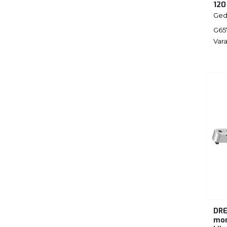
120
Ged
G65
Vara
DR
mom