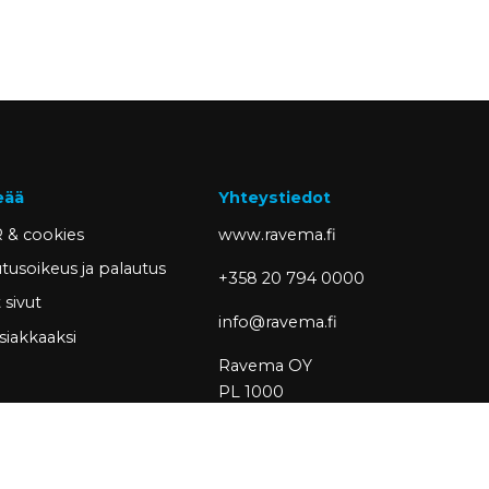
eää
Yhteystiedot
 & cookies
www.ravema.fi
tusoikeus ja palautus
+358 20 794 0000
sivut
info@ravema.fi
siakkaaksi
Ravema OY
PL 1000
33201 Tampere
Partner of