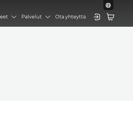
eet
Palvelut
Ota yhteyttä