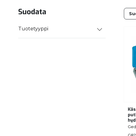
Suodata
Tuotetyyppi
Käs
put
hyd
Ged
G82