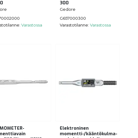
00
300
ore
Gedore
70002000
G657000300
stotilanne:
Varastossa
Varastotilanne:
Varastossa
EMOMETER-
Elektroninen
enttiavain
momentti-/kääntökulma-