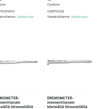
ore
Gedore
70001000
G65700012
stotilanne:
Varastossa
Varastotilanne:
Varastossa
EMOMETER-
DREMOMETER-
enttiavain
momenttiavain
teällä liitosneliöllä
kiinteällä liitosneliöllä