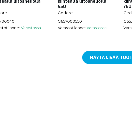
teällä liitosneliöllä
kiinteällä liitosneliöllä
kiin
550
760
ore
Gedore
Ged
700040
G657000550
G65
stotilanne:
Varastossa
Varastotilanne:
Varastossa
Vara
NÄYTÄ LISÄÄ TUOT