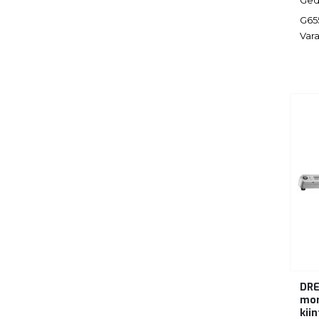
G65
Vara
DR
mom
kiin