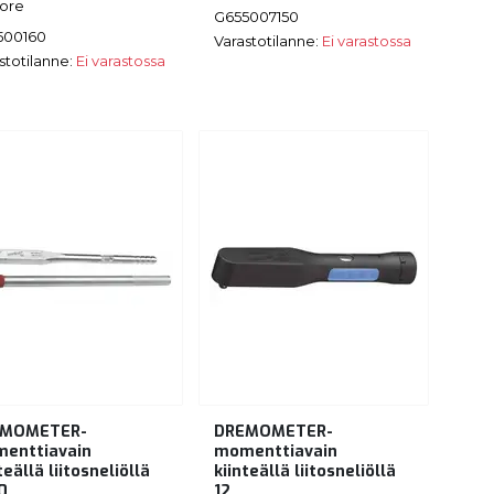
ore
G655007150
500160
Varastotilanne:
Ei varastossa
stotilanne:
Ei varastossa
EMOMETER-
DREMOMETER-
enttiavain
momenttiavain
teällä liitosneliöllä
kiinteällä liitosneliöllä
0
12