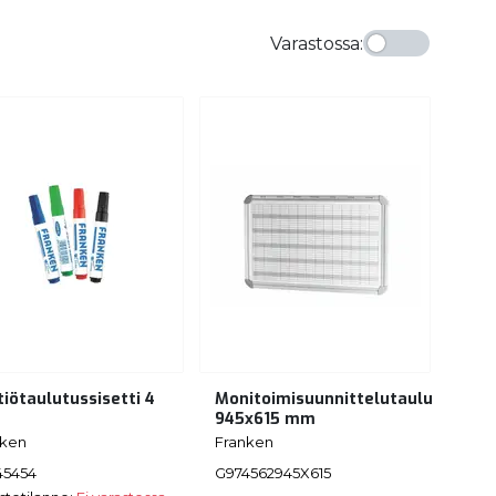
Varastossa
:
tiötaulutussisetti 4
Monitoimisuunnittelutaulu
945x615 mm
nken
Franken
45454
G974562945X615