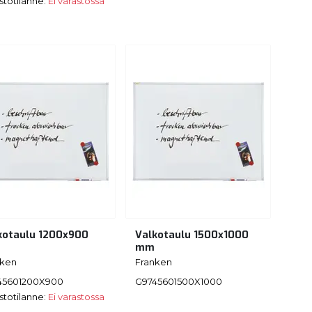
stotilanne:
Ei varastossa
kotaulu 1200x900
Valkotaulu 1500x1000
mm
nken
Franken
45601200X900
G9745601500X1000
stotilanne:
Ei varastossa