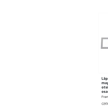
Läp
mag
ots
osa
Fra
G97