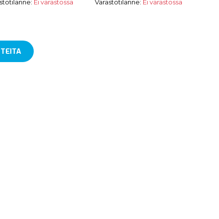
stotilanne:
Ei varastossa
Varastotilanne:
Ei varastossa
TEITA