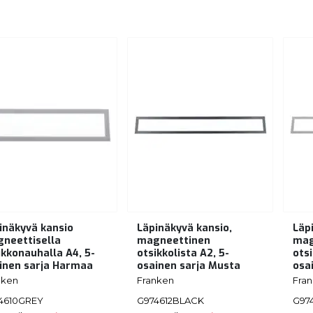
inäkyvä kansio
Läpinäkyvä kansio,
Läp
neettisella
magneettinen
mag
ikkonauhalla A4, 5-
otsikkolista A2, 5-
otsi
inen sarja Harmaa
osainen sarja Musta
osa
nken
Franken
Fra
4610GREY
G974612BLACK
G97