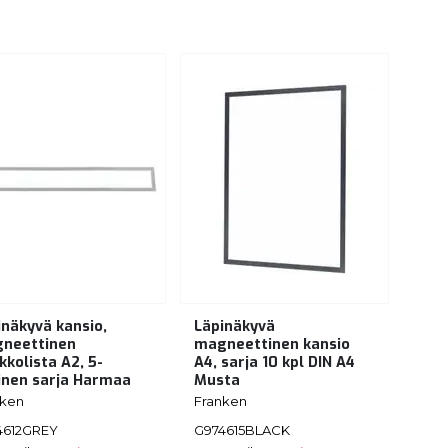
inäkyvä kansio,
Läpinäkyvä
neettinen
magneettinen kansio
kkolista A2, 5-
A4, sarja 10 kpl DIN A4
inen sarja Harmaa
Musta
nken
Franken
4612GREY
G974615BLACK