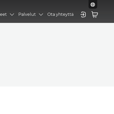
eet
Palvelut
Ota yhteyttä