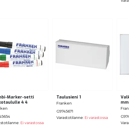
Vara
bi-Marker-setti
Taulusieni 1
Val
kotaululle 4 4
mm
Franken
nken
Fra
G9745671
45654
G97
Varastotilanne:
Ei varastossa
stotilanne:
Ei varastossa
Vara