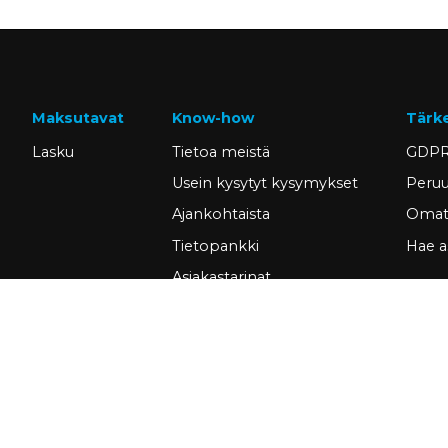
Maksutavat
Know-how
Tärk
Lasku
Tietoa meistä
GDPR
Usein kysytyt kysymykset
Peruu
Ajankohtaista
Omat 
Tietopankki
Hae a
Asiakastarinat