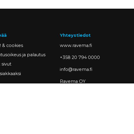
eää
Yhteystiedot
 & cookies
www.ravema.fi
tusoikeus ja palautus
+358 20 794 0000
sivut
info@ravema.fi
siakkaaksi
Ravema OY
PL 1000
33201 Tampere
Partner of