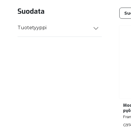
Suodata
Tuotetyyppi
Mod
pyör
Fra
G97