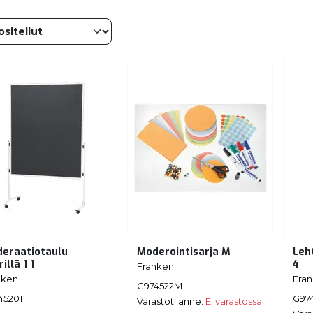
eraatiotaulu
Moderointisarja M
Leh
illä 1 1
4
Franken
nken
Fra
G974522M
45201
G97
Varastotilanne:
Ei varastossa