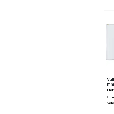
Val
m
Fra
G97
Vara