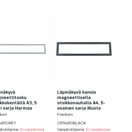
inäkyvä
Läpinäkyvä kansio
neettitasku
magneettisella
ikkokentällä A3, 5
otsikkonauhalla A4, 5-
:n sarja Harmaa
osainen sarja Musta
nken
Franken
4611GREY
G974610BLACK
stotilanne:
Ei varastossa
Varastotilanne:
Ei varastossa