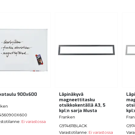
kotaulu 900x600
Läpinäkyvä
Läp
m
magneettitasku
mag
otsikkokentällä A3, 5
ots
nken
kpl:n sarja Musta
kpl
4560900X600
Franken
Fra
stotilanne:
Ei varastossa
G974611BLACK
G97
Varastotilanne:
Ei varastossa
Vara