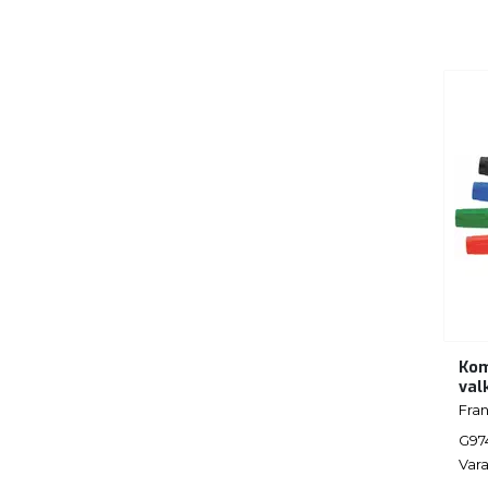
Kom
val
Fra
G97
Vara