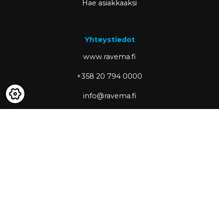
Hae asiakkaaksi
Yhteystiedot
www.ravema.fi
+358 20 794 0000
info@ravema.fi
Ravema OY
PL 1000
33201 Tampere
Partner of