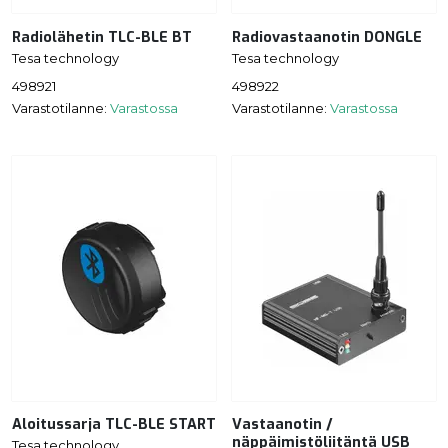
Radiolähetin TLC-BLE BT
Radiovastaanotin DONGLE
Tesa technology
Tesa technology
498921
498922
Varastotilanne:
Varastossa
Varastotilanne:
Varastossa
Aloitussarja TLC-BLE START
Vastaanotin /
näppäimistöliitäntä USB
Tesa technology