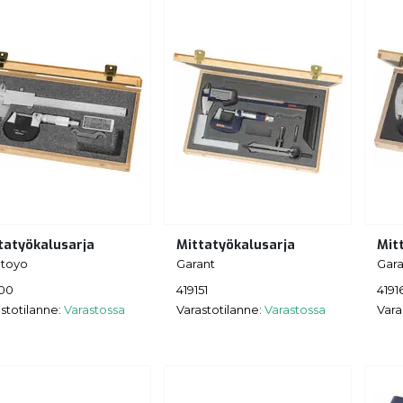
tatyökalusarja
Mittatyökalusarja
Mit
utoyo
Garant
Gara
100
419151
4191
stotilanne:
Varastossa
Varastotilanne:
Varastossa
Vara