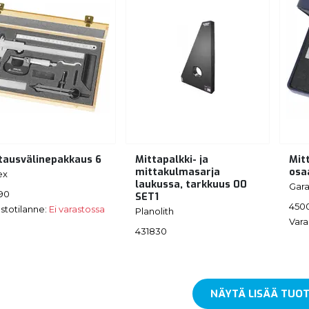
tausvälinepakkaus 6
Mittapalkki- ja
Mit
mittakulmasarja
osa
ex
laukussa, tarkkuus 00
Gara
190
SET1
450
stotilanne:
Ei varastossa
Planolith
Vara
431830
NÄYTÄ LISÄÄ TUOT