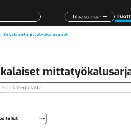
Tuott
Tilaa suoraan
Sekalaiset mittatyökalusarjat
kalaiset mittatyökalusarj