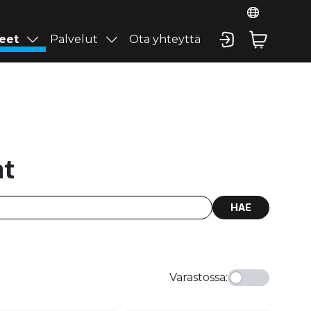
eet
Palvelut
Ota yhteyttä
at
HAE
Varastossa
: