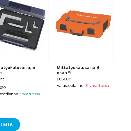
tatyökalusarja, 5
Mittatyökalusarja 9
a
osaa 9
nt
685600
Varastotilanne:
Ei varastossa
050
stotilanne:
Varastossa
TEITA