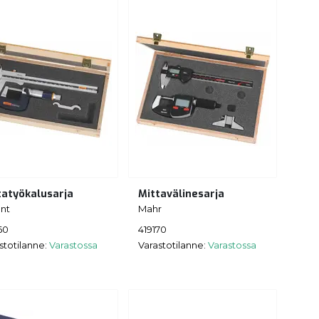
tatyökalusarja
Mittavälinesarja
nt
Mahr
60
419170
stotilanne:
Varastossa
Varastotilanne:
Varastossa