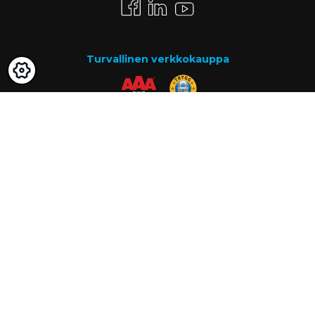
Turvallinen verkkokauppa
Maksutavat
Lasku
Know-how
Tietoa meistä
Usein kysytyt kysymykset
Ajankohtaista