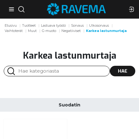
Etusivu
Tuotteet
Lastuava työstö
Sorvaus
Ulkosorvaus
Vaihtoterät
Muut
G-muoto
Negatiiviset
Karkea lastunmurtaja
Karkea lastunmurtaja
HAE
Suodatin