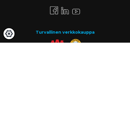
Turvallinen verkkokauppa
Maksutavat
Lasku
Know-how
Tietoa meistä
Usein kysytyt kysymykset