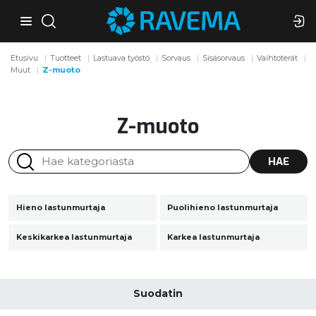
Etusivu
Tuotteet
Lastuava työstö
Sorvaus
Sisäsorvaus
Vaihtoterät
Muut
Z-muoto
Z-muoto
HAE
Hieno lastunmurtaja
Puolihieno lastunmurtaja
Keskikarkea lastunmurtaja
Karkea lastunmurtaja
Suodatin