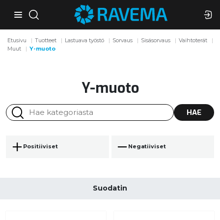
Etusivu
Tuotteet
Lastuava työstö
Sorvaus
Sisäsorvaus
Vaihtoterät
Muut
Y-muoto
Y-muoto
HAE
Positiiviset
Negatiiviset
Suodatin