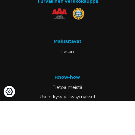
Turvallinen verkkokauppa
Maksutavat
Lasku
Know-how
Tietoa meistä
Usein kysytyt kysymykset
Ajankohtaista
Tietopankki
Asiakastarinat