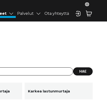
eet
Palvelut
Ota yhteyttä
HAE
rtaja
Karkea lastunmurtaja