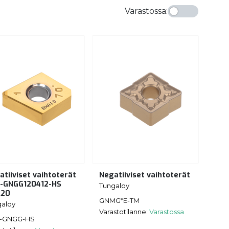
Varastossa
:
atiiviset vaihtoterät
Negatiiviset vaihtoterät
-GNGG120412-HS
Tungaloy
A20
GNMG*E-TM
galoy
Varastotilanne:
Varastossa
-GNGG-HS