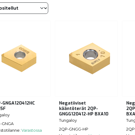
-GNGA120412HC
Negatiiviset
Neg
35F
kääntöterät 2QP-
2QP
GNGG120412-HP BXA10
BX
galoy
Tungaloy
Tun
-GNGA
2QP-GNGG-HP
2QP
stotilanne:
Varastossa