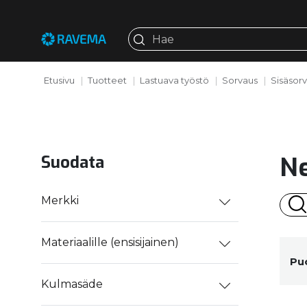
Etusivu
Tuotteet
Lastuava työstö
Sorvaus
Sisäsor
Ne
Suodata
Merkki
Materiaalille (ensisijainen)
Puo
Kulmasäde