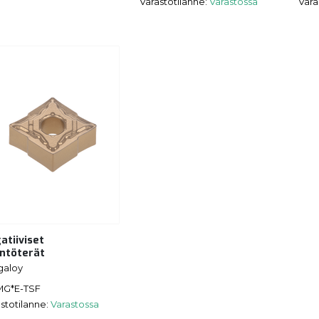
Varastotilanne:
Varastossa
Vara
atiiviset
ntöterät
galoy
G*E-TSF
stotilanne:
Varastossa