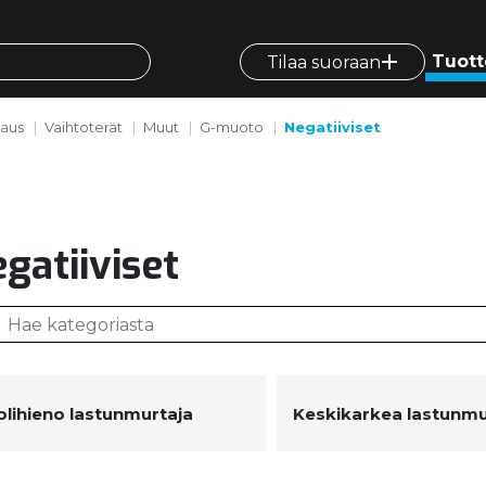
Tuott
Tilaa suoraan
vaus
Vaihtoterät
Muut
G-muoto
Negatiiviset
gatiiviset
lihieno lastunmurtaja
Keskikarkea lastunmu