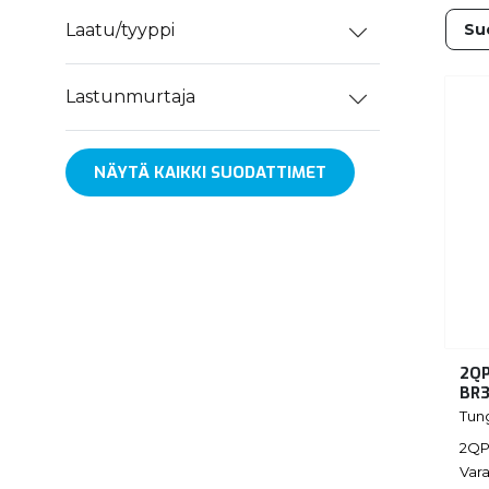
Laatu/tyyppi
Lastunmurtaja
NÄYTÄ KAIKKI SUODATTIMET
2QP
BR
Tun
2QP
Vara