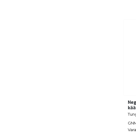
Neg
kää
Tun
GNM
Vara