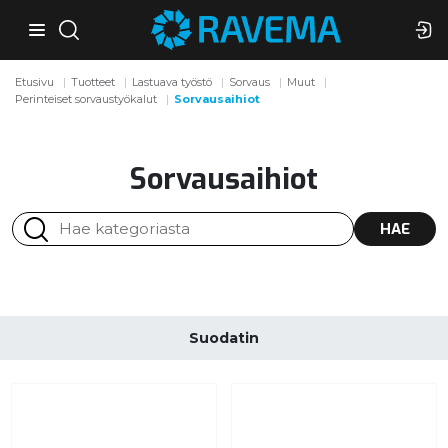
Etusivu
Tuotteet
Lastuava työstö
Sorvaus
Muut
Perinteiset sorvaustyökalut
Sorvausaihiot
Sorvausaihiot
HAE
Suodatin