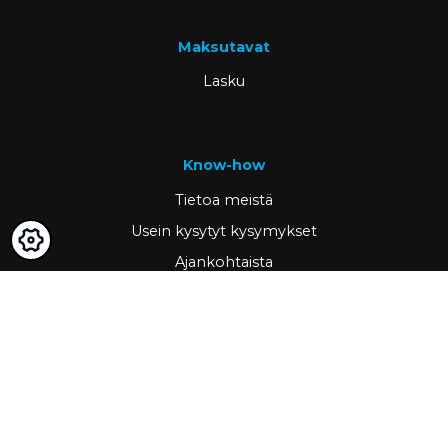
Maksutavat
Lasku
Know-how
Tietoa meistä
Usein kysytyt kysymykset
Ajankohtaista
Tietopankki
Asiakastarinat
Tärkeää
GDPR & cookies