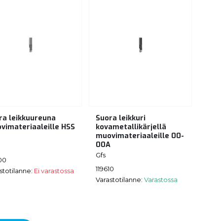
ra leikkuureuna
Suora leikkuri
vimateriaaleille HSS
kovametallikärjellä
muovimateriaaleille 00-
00A
Gfs
00
119610
stotilanne:
Ei varastossa
Varastotilanne:
Varastossa