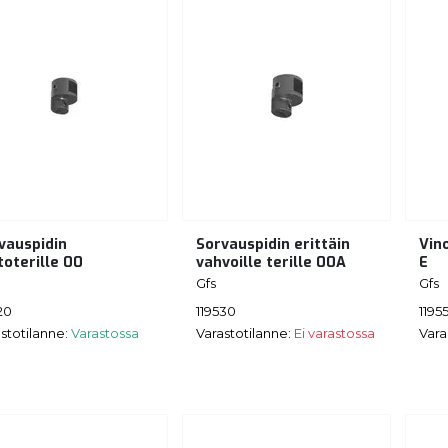
vauspidin
Sorvauspidin erittäin
Vino
stoterille 00
vahvoille terille 00A
E
Gfs
Gfs
20
119530
1195
stotilanne:
Varastossa
Varastotilanne:
Ei varastossa
Vara