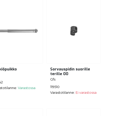
kiöpuikko
Sorvauspidin suorille
terille 00
Gfs
42
119510
stotilanne:
Varastossa
Varastotilanne:
Ei varastossa