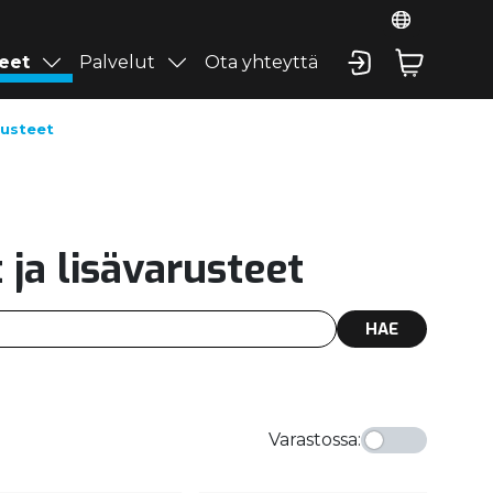
eet
Palvelut
Ota yhteyttä
rusteet
ja lisävarusteet
HAE
Varastossa
: