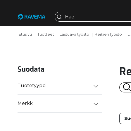
Etusivu
Tuotteet
Lastuava työstö
Reikien työstö
L
Re
Suodata
Tuotetyyppi
Merkki