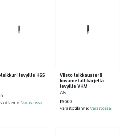
leikkuri levyille HSS
Viisto leikkausterä
kovametallikärjellä
levyille VHM
Gfs
50
119560
stotilanne:
Varastossa
Varastotilanne:
Varastossa