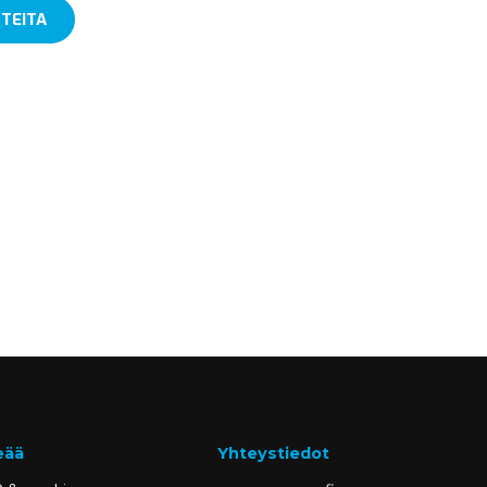
TEITA
eää
Yhteystiedot