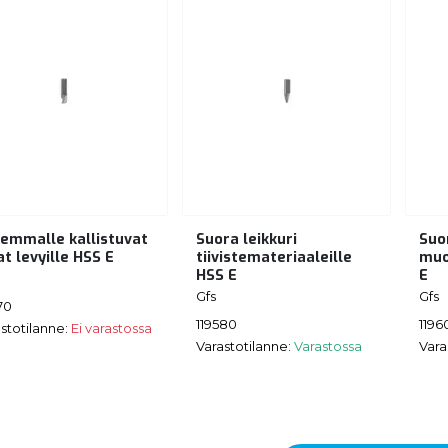
emmalle kallistuvat
Suora leikkuri
Suo
at levyille HSS E
tiivistemateriaaleille
muo
HSS E
E
Gfs
Gfs
70
119580
1196
stotilanne:
Ei varastossa
Varastotilanne:
Varastossa
Vara