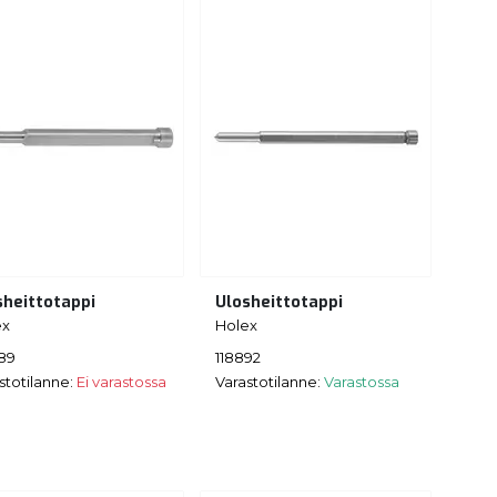
sheittotappi
Ulosheittotappi
ex
Holex
89
118892
stotilanne:
Ei varastossa
Varastotilanne:
Varastossa