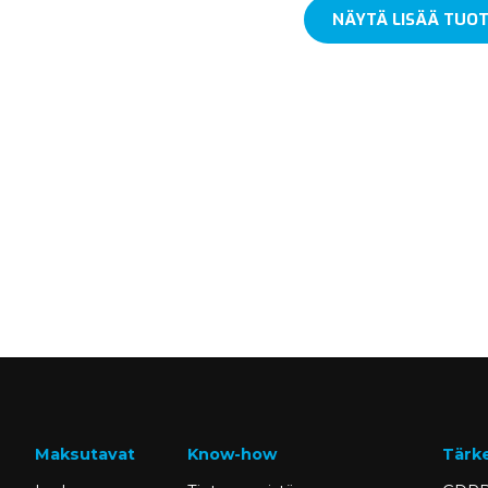
NÄYTÄ LISÄÄ TUOT
Maksutavat
Know-how
Tärk