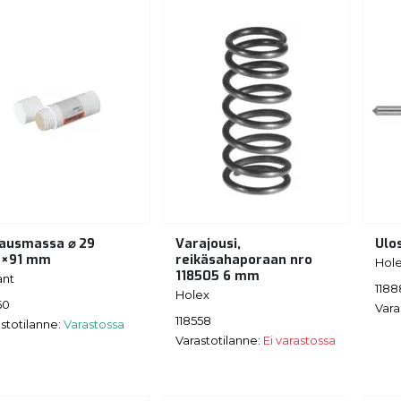
ausmassa ⌀ 29
Varajousi,
Ulo
×91 mm
reikäsahaporaan nro
Hol
118505 6 mm
ant
1188
Holex
60
Vara
118558
stotilanne:
Varastossa
Varastotilanne:
Ei varastossa