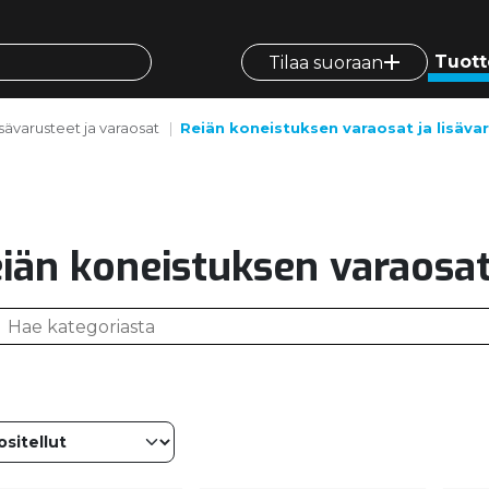
Tuott
Tilaa suoraan
isävarusteet ja varaosat
Reiän koneistuksen varaosat ja lisäva
iän koneistuksen varaosat 