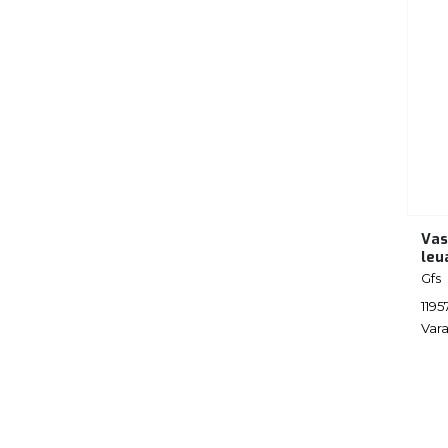
Vas
leu
Gfs
1195
Vara