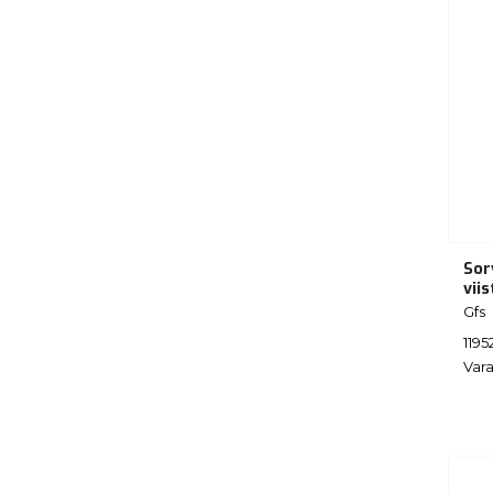
Sor
vii
Gfs
1195
Vara