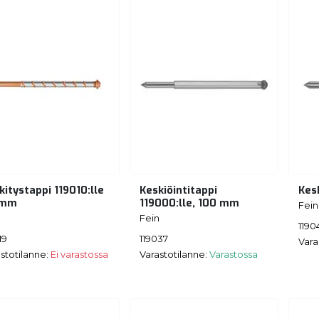
kitystappi 119010:lle
Keskiöintitappi
Kes
 mm
119000:lle, 100 mm
Fein
n
Fein
1190
19
119037
Vara
stotilanne:
Ei varastossa
Varastotilanne:
Varastossa