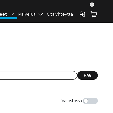
eet
Palvelut
Ota yhteyttä
HAE
Varastossa
: