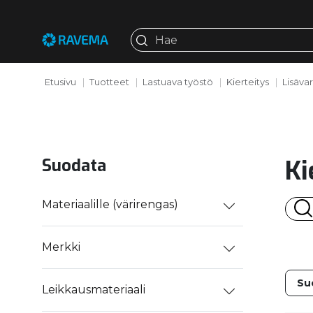
Etusivu
Tuotteet
Lastuava työstö
Kierteitys
Lisäva
Ki
Suodata
Materiaalille (värirengas)
Merkki
Leikkausmateriaali