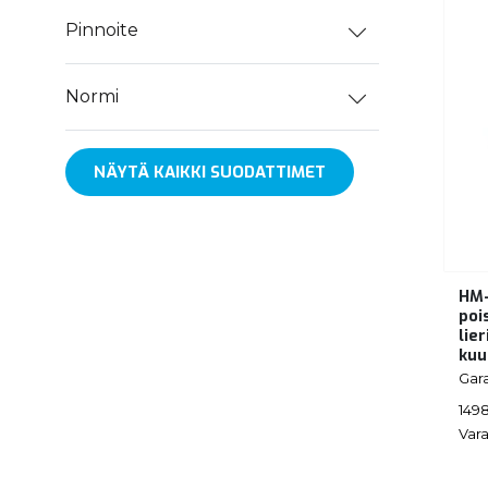
Pinnoite
Normi
NÄYTÄ KAIKKI SUODATTIMET
HM-
poi
lier
kuu
Gar
149
Vara