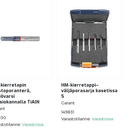
kierretapin
HM-kierretappi–
stoporanterä,
väljäporasarja kasetissa
iövarsi
5
siokannalla TiAlN
Garant
ant
149831
830
Varastotilanne:
Varastossa
stotilanne:
Varastossa