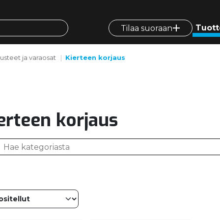
Tuott
Tilaa suoraan
rusteet ja varaosat
Kierteen korjaus
erteen korjaus