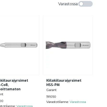
Varastossa
:
akiilaurajyrsimet
Kiilakiilaurajyrsimet
-Co8,
HSS-PM
noittamaton
Garant
nt
191050
00
Varastotilanne:
Varastossa
stotilanne:
Varastossa