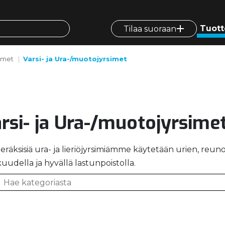
Tuott
Tilaa suoraan
imet
Varsi- ja Ura-/muotojyrsimet
rsi- ja Ura-/muotojyrsime
eräksisiä ura- ja lieriöjyrsimiämme käytetään urien, reuno
uudella ja hyvällä lastunpoistolla.