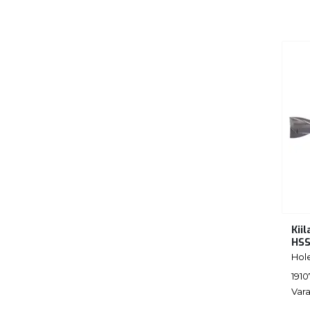
Kii
HSS
Hol
191
Vara