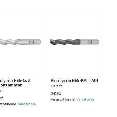
sijyrsin HSS-Co8
Varsijyrsin HSS-PM TiAlN
noittamaton
Garant
nt
191290
80
Varastotilanne:
Varastossa
stotilanne:
Varastossa