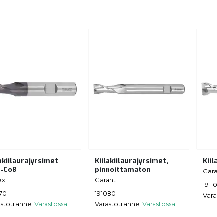
lakiilaurajyrsimet
Kiilakiilaurajyrsimet,
Kiil
-Co8
pinnoittamaton
Gara
ex
Garant
1911
070
191080
Vara
stotilanne:
Varastossa
Varastotilanne:
Varastossa