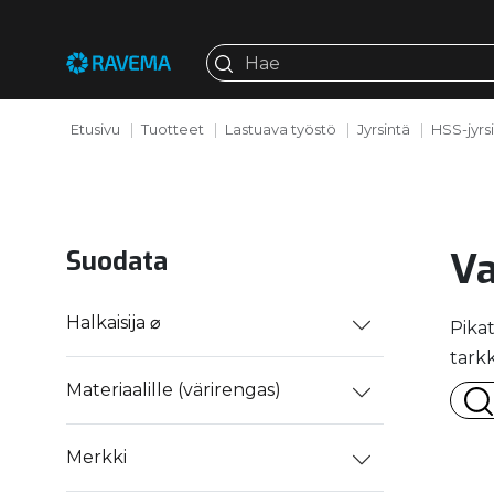
Etusivu
Tuotteet
Lastuava työstö
Jyrsintä
HSS-jyrs
Va
Suodata
Halkaisija ⌀
Pikat
tarkk
Materiaalille (värirengas)
Merkki