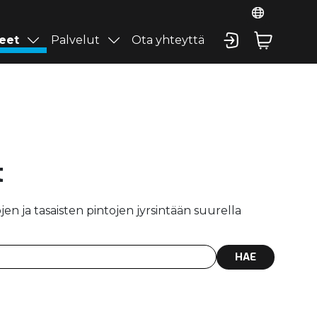
eet
Palvelut
Ota yhteyttä
t
jen ja tasaisten pintojen jyrsintään suurella
HAE