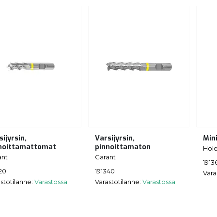
sijyrsin,
Varsijyrsin,
Min
noittamattomat
pinnoittamaton
Hol
ant
Garant
1913
20
191340
Vara
stotilanne:
Varastossa
Varastotilanne:
Varastossa