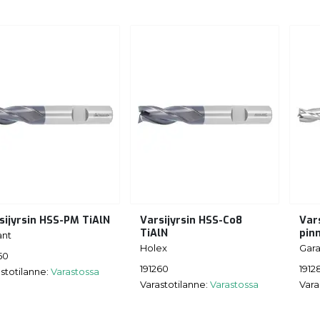
sijyrsin HSS-PM TiAlN
Varsijyrsin HSS-Co8
Var
TiAlN
pin
ant
Holex
Gara
50
191260
1912
stotilanne:
Varastossa
Varastotilanne:
Varastossa
Vara