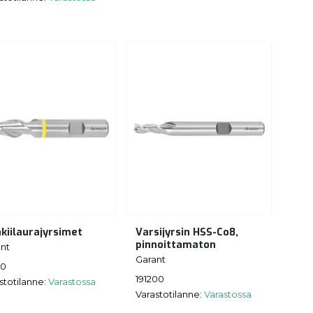
akiilaurajyrsimet
Varsijyrsin HSS-Co8,
pinnoittamaton
nt
Garant
00
191200
stotilanne:
Varastossa
Varastotilanne:
Varastossa