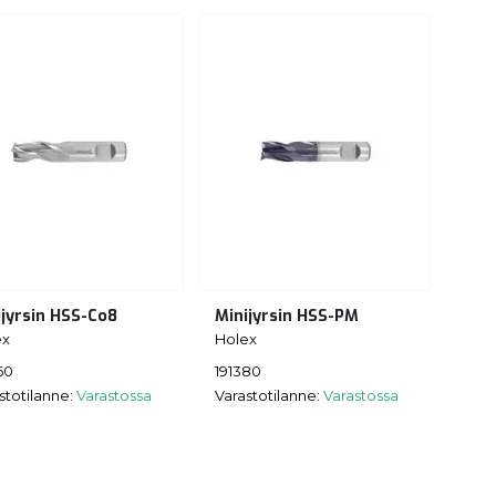
ijyrsin HSS-Co8
Minijyrsin HSS-PM
ex
Holex
60
191380
stotilanne:
Varastossa
Varastotilanne:
Varastossa