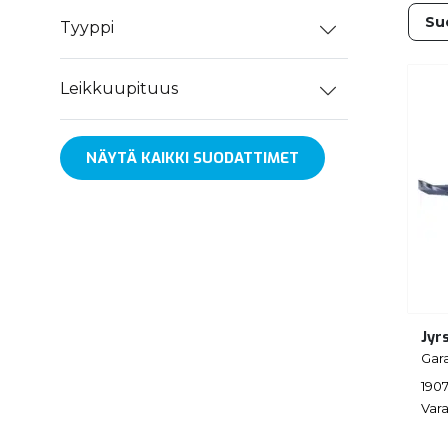
Tyyppi
Leikkuupituus
NÄYTÄ KAIKKI SUODATTIMET
Jyr
Gar
190
Vara