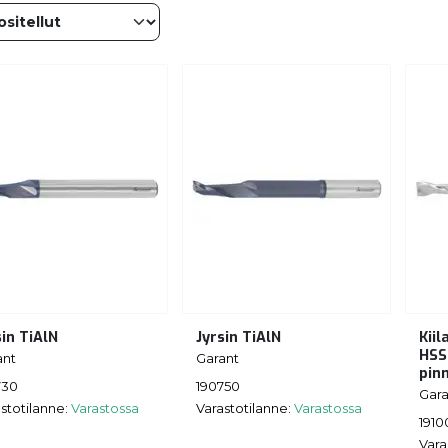
sin TiAlN
Jyrsin TiAlN
Kiil
HSS
ant
Garant
pin
730
190750
Gara
stotilanne:
Varastossa
Varastotilanne:
Varastossa
1910
Vara