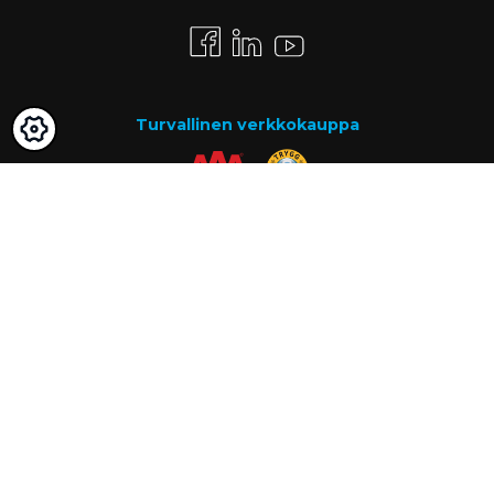
Turvallinen verkkokauppa
Maksutavat
Lasku
Know-how
Tietoa meistä
Usein kysytyt kysymykset