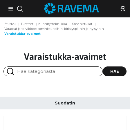
Etusivu
Tuotteet
Kiinnitystekniikka
Sorvinistukat
Varaosat ja tarvikkeet sorvinistukoihin, kiristyspäihin ja hylsyihin
Varaistukka-avaimet
Varaistukka-avaimet
HAE
Suodatin