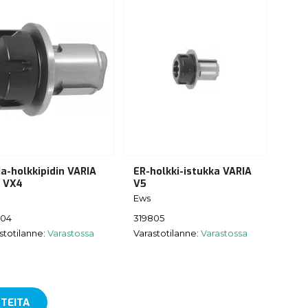
ia-holkkipidin VARIA
ER-holkki-istukka VARIA
 VX4
V5
Ews
804
319805
stotilanne:
Varastossa
Varastotilanne:
Varastossa
TEITA