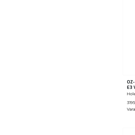
OZ-
E3 
Hol
3195
Vara