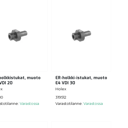
holkkistukat, muoto
ER-holkki-istukat, muoto
 VDI 20
E4 VDI 30
ex
Holex
10
319512
stotilanne:
Varastossa
Varastotilanne:
Varastossa