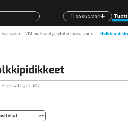
Tuott
Tilaa suoraan
orvaukseen
VDI-pidikkeet ja sylinterimäiset varret
Holkkipidikk
lkkipidikkeet