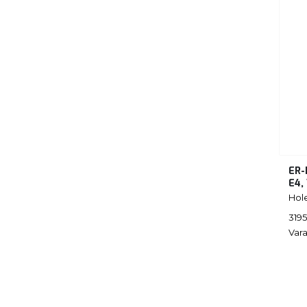
ER-
E4,
Hol
3195
Vara