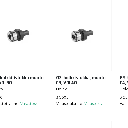
holkki-istukka muoto
OZ-holkkistukka, muoto
ER-
VDI 30
E3, VDI 40
E4,
ex
Holex
Hol
01
319505
3195
stotilanne:
Varastossa
Varastotilanne:
Varastossa
Vara