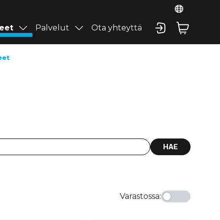
eet
Palvelut
Ota yhteyttä
eet
HAE
Varastossa
: