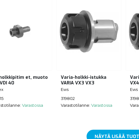
holkkipitim et, muoto
Varia-holkki-istukka
Var
 VDI 40
VARIA VX3 VX3
VX4
ex
Ews
Ews
15
319802
319
stotilanne:
Varastossa
Varastotilanne:
Varastossa
Vara
NÄYTÄ LISÄÄ TUOT