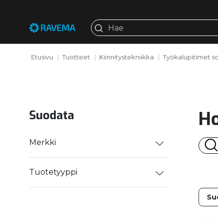
Etusivu
Tuotteet
Kiinnitystekniikka
Työkalupitimet s
Ho
Suodata
Merkki
Tuotetyyppi