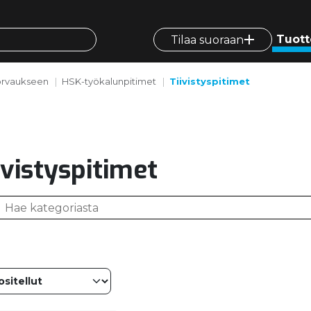
Tuott
Tilaa suoraan
orvaukseen
HSK-työkalunpitimet
Tiivistyspitimet
ivistyspitimet