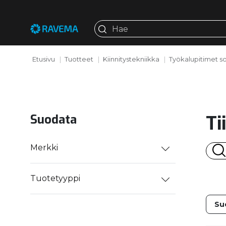
Etusivu
Tuotteet
Kiinnitystekniikka
Työkalupitimet s
Ti
Suodata
Merkki
Tuotetyyppi