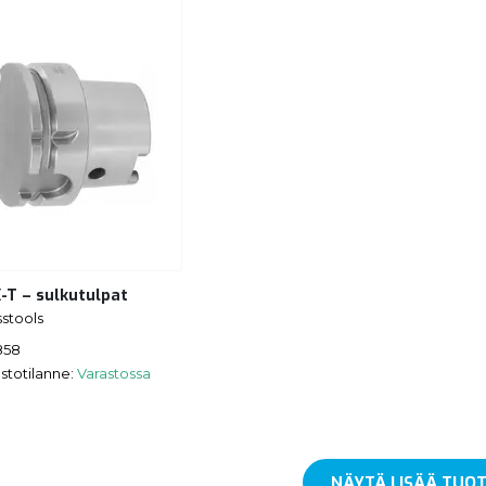
-T – sulkutulpat
stools
858
stotilanne:
Varastossa
NÄYTÄ LISÄÄ TUOT