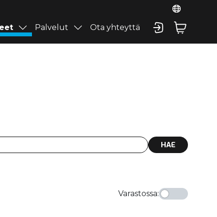
eet
Palvelut
Ota yhteyttä
HAE
Varastossa
: