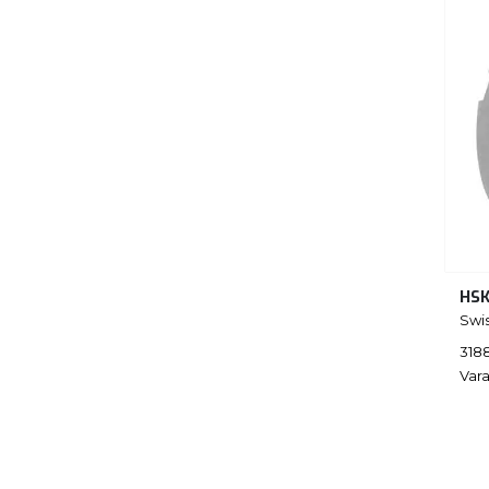
HSK
Swis
318
Vara