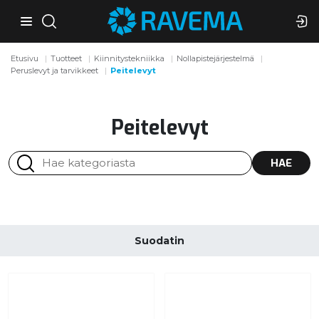
Etusivu
Tuotteet
Kiinnitystekniikka
Nollapistejärjestelmä
Peruslevyt ja tarvikkeet
Peitelevyt
Peitelevyt
HAE
Suodatin