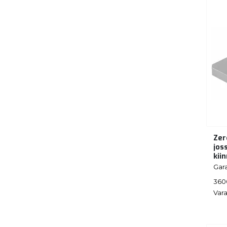
Zer
jos
kii
Gar
360
Vara