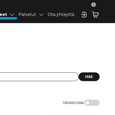
eet
Palvelut
Ota yhteyttä
HAE
Varastossa
: