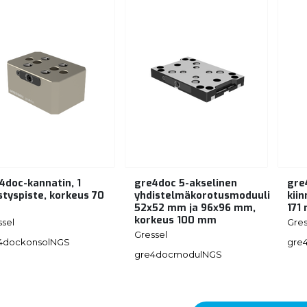
4doc-kannatin, 1
gre4doc 5-akselinen
gre
istyspiste, korkeus 70
yhdistelmäkorotusmoduuli
kiin
m
52x52 mm ja 96x96 mm,
171
korkeus 100 mm
ssel
Gres
Gressel
4dockonsolNGS
gre
gre4docmodulNGS