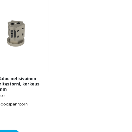
4doc nelisivuinen
nitystorni, korkeus
 mm
sel
4docspanntorn