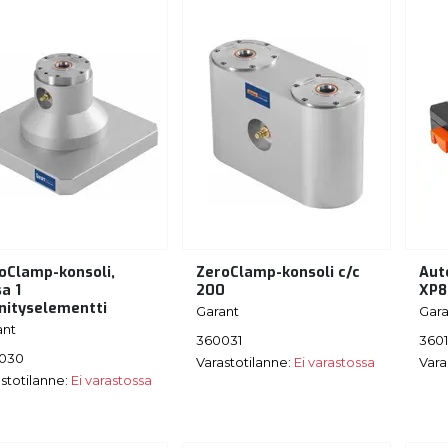
oClamp-konsoli,
ZeroClamp-konsoli c/c
Aut
sa 1
200
XP8
nnityselementti
Garant
Gara
ant
360031
360
030
Varastotilanne:
Ei varastossa
Vara
stotilanne:
Ei varastossa