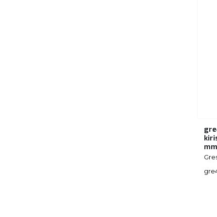
gre
kir
m
Gre
gre