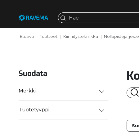
Etusivu
Tuotteet
Kiinnitystekniikka
Nollapistejärjest
Ko
Suodata
Merkki
Tuotetyyppi