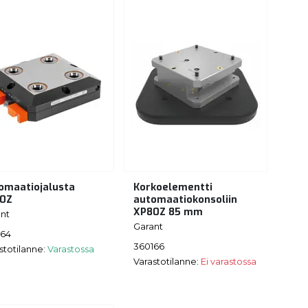
omaatiojalusta
Korkoelementti
0Z
automaatiokonsoliin
XP80Z 85 mm
nt
Garant
164
360166
stotilanne:
Varastossa
Varastotilanne:
Ei varastossa