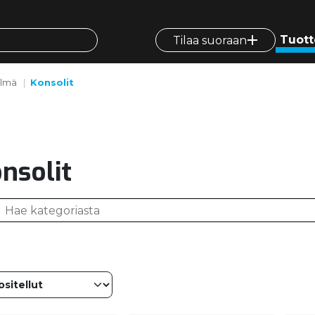
Tuott
Tilaa suoraan
elmä
Konsolit
nsolit