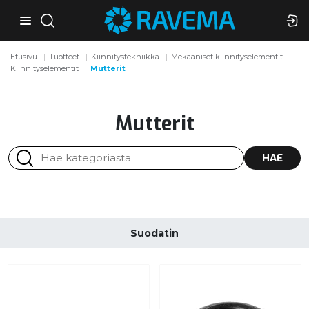
Etusivu
Tuotteet
Kiinnitystekniikka
Mekaaniset kiinnityselementit
Kiinnityselementit
Mutterit
Mutterit
HAE
Suodatin