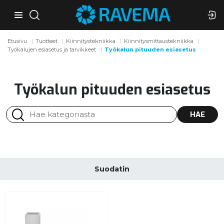
Etusivu
Tuotteet
Kiinnitystekniikka
Kiinnitysmittaustekniikka
Työkalujen esiasetus ja tarvikkeet
Työkalun pituuden esiasetus
Työkalun pituuden esiasetus
HAE
Suodatin