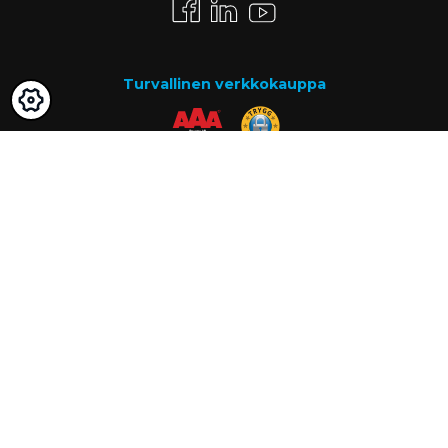
Turvallinen verkkokauppa
Maksutavat
Lasku
Know-how
Tietoa meistä
Usein kysytyt kysymykset
Ajankohtaista