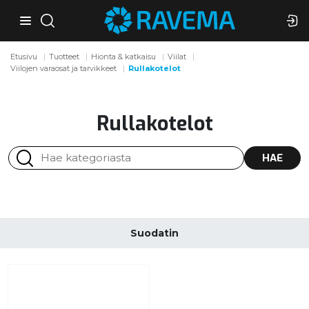
Etusivu
Tuotteet
Hionta & katkaisu
Viilat
Viilojen varaosat ja tarvikkeet
Rullakotelot
Rullakotelot
HAE
Suodatin