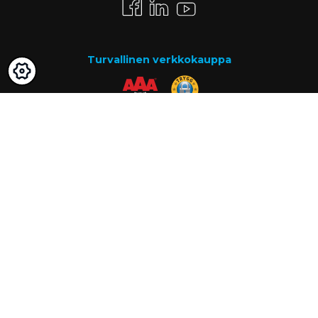
Turvallinen verkkokauppa
Maksutavat
Lasku
Know-how
Tietoa meistä
Usein kysytyt kysymykset
Ajankohtaista