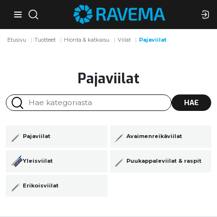
Etusivu
Tuotteet
Hionta & katkaisu
Viilat
Pajaviilat
Pajaviilat
HAE
Pajaviilat
Avaimenreikäviilat
Yleisviilat
Puukappaleviilat & raspit
Erikoisviilat