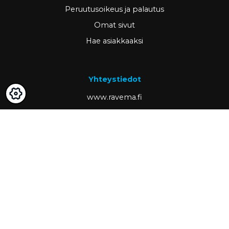
Peruutusoikeus ja palautus
Omat sivut
Hae asiakkaaksi
Yhteystiedot
www.ravema.fi
+358 20 794 0000
info@ravema.fi
Ravema OY
PL 1000
33201 Tampere
Partner of