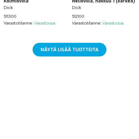
Kolmioviila
Neliöviila, hakkuu 1 (karkea)
Dick
Dick
511300
512100
Varastotilanne:
Varastossa
Varastotilanne:
Varastossa
NÄYTÄ LISÄÄ TUOTTEITA