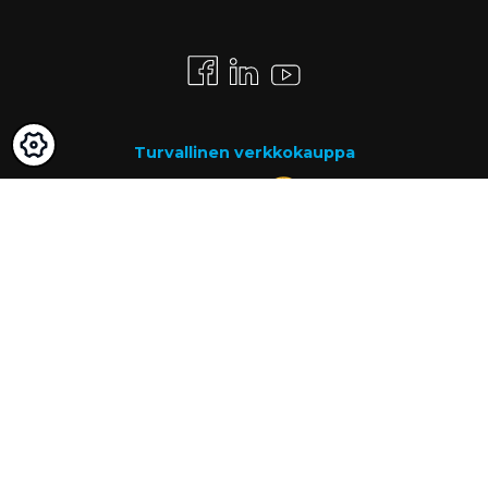
Turvallinen verkkokauppa
Maksutavat
Lasku
Know-how
Tietoa meistä