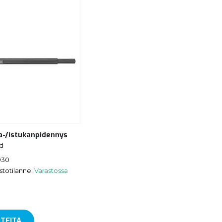
a-/istukanpidennys
d
930
stotilanne:
Varastossa
TEITA