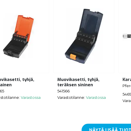
vikasetti, tyhjä,
Muovikasetti, tyhjä,
Kar
ainen
teräksen sininen
Pfer
565
541566
546
stotilanne:
Varastossa
Varastotilanne:
Varastossa
Vara
NÄYTÄ LISÄÄ TUOT