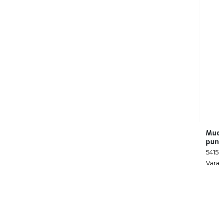
Muo
pun
541
Vara