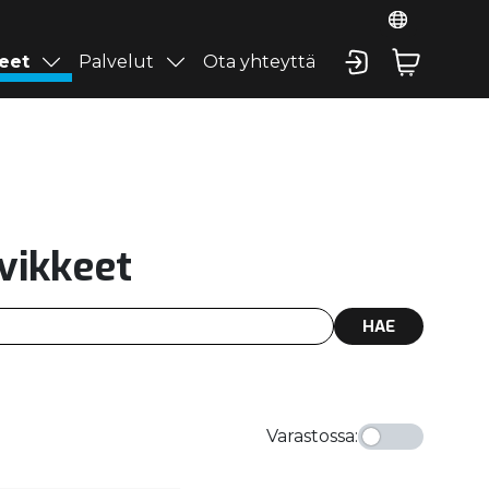
eet
Palvelut
Ota yhteyttä
rvikkeet
HAE
Varastossa
: