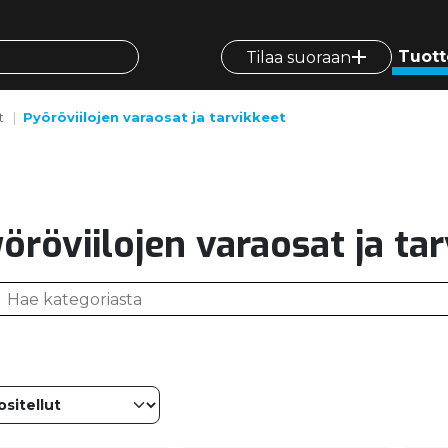
Tuott
Tilaa suoraan
t
Pyöröviilojen varaosat ja tarvikkeet
öröviilojen varaosat ja ta