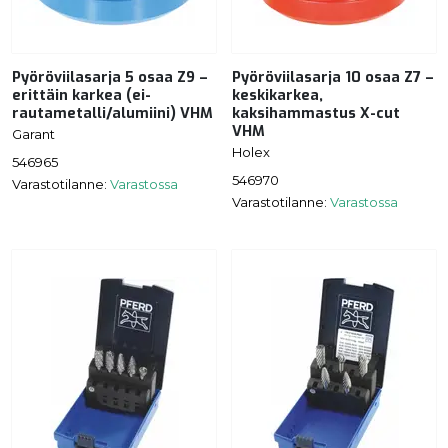
Pyöröviilasarja 5 osaa Z9 –
Pyöröviilasarja 10 osaa Z7 –
erittäin karkea (ei-
keskikarkea,
rautametalli/alumiini) VHM
kaksihammastus X-cut
VHM
Garant
Holex
546965
546970
Varastotilanne:
Varastossa
Varastotilanne:
Varastossa