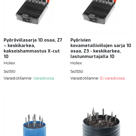
Pyöröviilasarja 10 osaa, Z7
Pyörivien
– keskikarkea,
kovametalliviilojen sarja 10
kaksoishammastus X-cut
osaa, Z3 - keskikarkea,
10
lastunmurtajalla 10
Holex
Holex
541510
541550
Varastotilanne:
Varastossa
Varastotilanne:
Ei varastossa