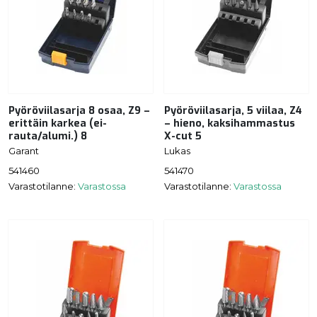
Pyöröviilasarja 8 osaa, Z9 –
Pyöröviilasarja, 5 viilaa, Z4
erittäin karkea (ei-
– hieno, kaksihammastus
rauta/alumi.) 8
X-cut 5
Garant
Lukas
541460
541470
Varastotilanne:
Varastossa
Varastotilanne:
Varastossa