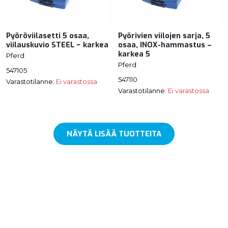
Pyöröviilasetti 5 osaa,
Pyörivien viilojen sarja, 5
viilauskuvio STEEL − karkea
osaa, INOX-hammastus –
karkea 5
Pferd
Pferd
547105
547110
Varastotilanne:
Ei varastossa
Varastotilanne:
Ei varastossa
NÄYTÄ LISÄÄ TUOTTEITA