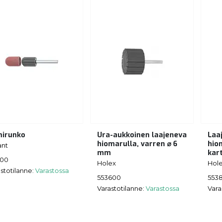
irunko
Ura-aukkoinen laajeneva
Laa
hiomarulla, varren ⌀ 6
hiom
ant
mm
kar
100
Holex
Hol
stotilanne:
Varastossa
553600
553
Varastotilanne:
Varastossa
Vara