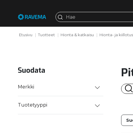
Etusivu
Tuotteet
Hionta & katkaisu
Hionta- ja kiillotu
Pi
Suodata
Merkki
Tuotetyyppi