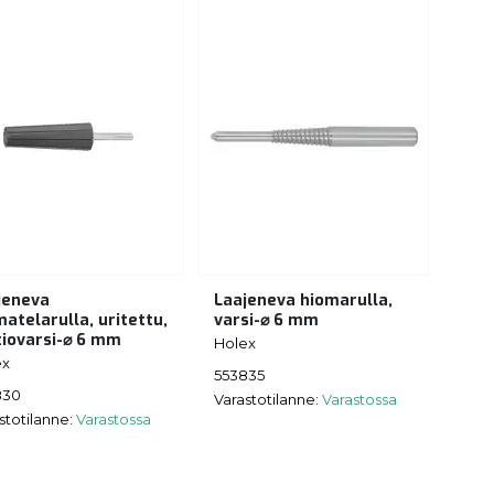
jeneva
Laajeneva hiomarulla,
atelarulla, uritettu,
varsi-⌀ 6 mm
tiovarsi-⌀ 6 mm
Holex
ex
553835
830
Varastotilanne:
Varastossa
stotilanne:
Varastossa