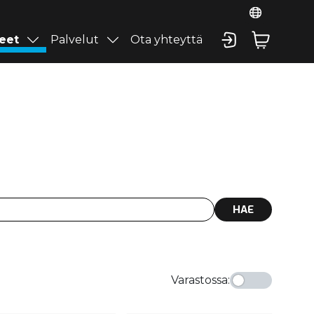
eet
Palvelut
Ota yhteyttä
HAE
Varastossa
: