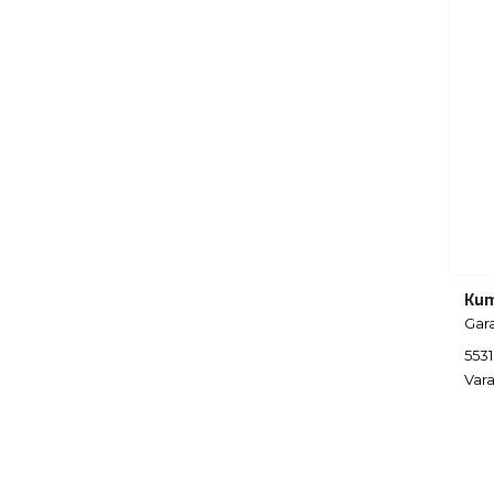
Kum
Gar
553
Vara