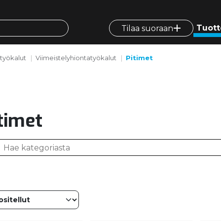
Tuott
Tilaa suoraan
styökalut
Viimeistelyhiontatyökalut
Pitimet
timet