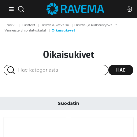
Etusivu
Tuotteet
Hionta & katkaisu
Hionta- ja kiillotustyökalut
Viimeistelyhiontatyökalut
Oikaisukivet
Oikaisukivet
HAE
Suodatin