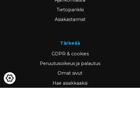
Ajankohtaista
Tietopankki
Asiakastarinat
Tärkeää
GDPR & cookies
Peruutusoikeus ja palautus
Omat sivut
Hae asiakkaaksi
Yhteystiedot
www.ravema.fi
+358 20 794 0000