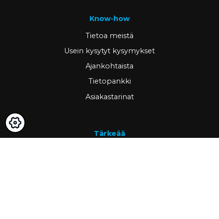
Know-how
Tietoa meistä
Usein kysytyt kysymykset
Ajankohtaista
Tietopankki
Asiakastarinat
Tärkeää
GDPR & cookies
Peruutusoikeus ja palautus
Omat sivut
Hae asiakkaaksi