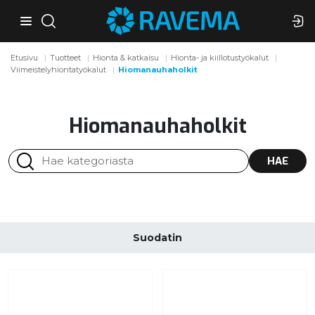
Etusivu
Tuotteet
Hionta & katkaisu
Hionta- ja kiillotustyökalut
Viimeistelyhiontatyökalut
Hiomanauhaholkit
Hiomanauhaholkit
HAE
Suodatin