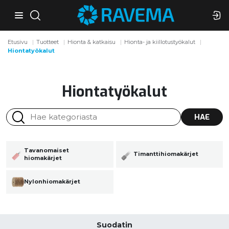
Etusivu
Tuotteet
Hionta & katkaisu
Hionta- ja kiillotustyökalut
Hiontatyökalut
Hiontatyökalut
HAE
Tavanomaiset
Timanttihiomakärjet
hiomakärjet
Nylonhiomakärjet
Suodatin