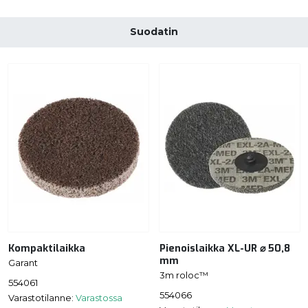
Suodatin
Kompaktilaikka
Pienoislaikka XL-UR ⌀ 50,8
mm
Garant
3m roloc™
554061
554066
Varastotilanne:
Varastossa