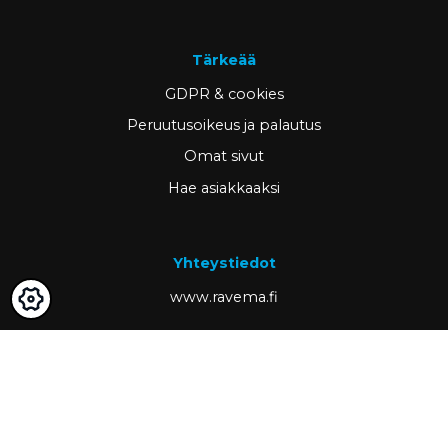
Tärkeää
GDPR & cookies
Peruutusoikeus ja palautus
Omat sivut
Hae asiakkaaksi
Yhteystiedot
www.ravema.fi
+358 20 794 0000
info@ravema.fi
Ravema OY
PL 1000