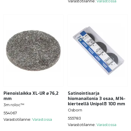
Varastotilanne:
Varastossa
Pienoislaikka XL-UR ⌀ 76,2
Satinointisarja
mm
hiomanailonia 3 osaa, M14-
kierteellä Unipol® 100 mm
3m roloc™
Osborn
554067
555783
Varastotilanne:
Varastossa
Varastotilanne:
Varastossa