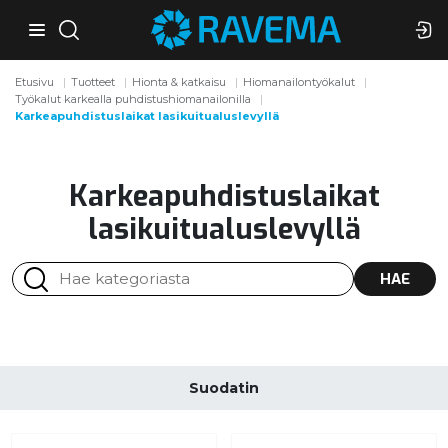
Etusivu
Tuotteet
Hionta & katkaisu
Hiomanailontyökalut
Työkalut karkealla puhdistushiomanailonilla
Karkeapuhdistuslaikat lasikuitualuslevyllä
Karkeapuhdistuslaikat
lasikuitualuslevyllä
HAE
Suodatin