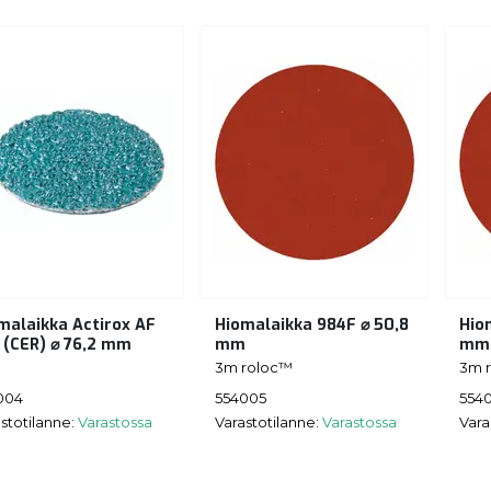
malaikka Actirox AF
Hiomalaikka 984F ⌀ 50,8
Hio
 (CER) ⌀ 76,2 mm
mm
mm
3m roloc™
3m 
004
554005
554
stotilanne:
Varastossa
Varastotilanne:
Varastossa
Vara