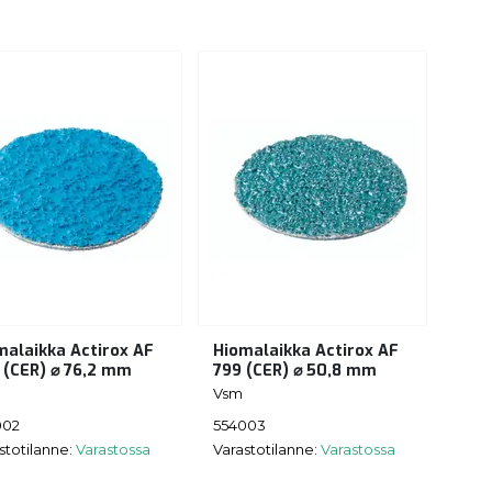
malaikka Actirox AF
Hiomalaikka Actirox AF
 (CER) ⌀ 76,2 mm
799 (CER) ⌀ 50,8 mm
Vsm
002
554003
stotilanne:
Varastossa
Varastotilanne:
Varastossa