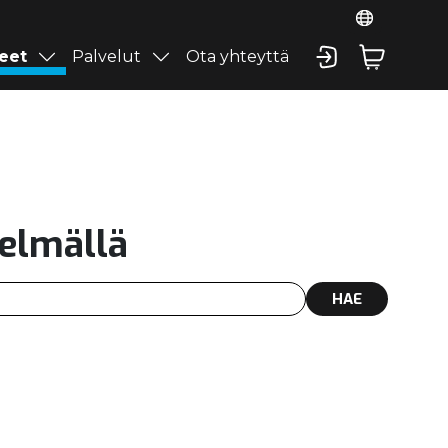
eet
Palvelut
Ota yhteyttä
telmällä
HAE