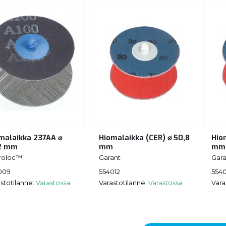
malaikka 237AA ⌀
Hiomalaikka (CER) ⌀ 50,8
Hio
2 mm
mm
mm
roloc™
Garant
Gara
009
554012
5540
stotilanne:
Varastossa
Varastotilanne:
Varastossa
Vara