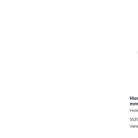
Hio
m
Hol
553
Vara