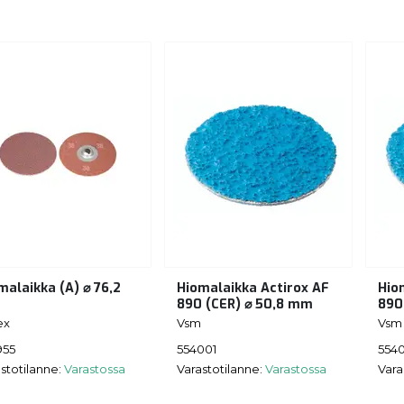
malaikka (A) ⌀ 76,2
Hiomalaikka Actirox AF
Hio
m
890 (CER) ⌀ 50,8 mm
890
ex
Vsm
Vsm
955
554001
554
stotilanne:
Varastossa
Varastotilanne:
Varastossa
Vara