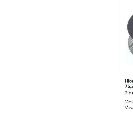
Hio
76,
3m 
554
Vara