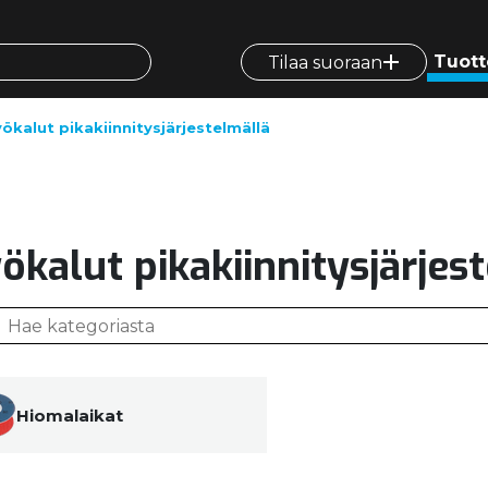
Tuott
Tilaa suoraan
ökalut pikakiinnitysjärjestelmällä
ökalut pikakiinnitysjärjes
Hiomalaikat