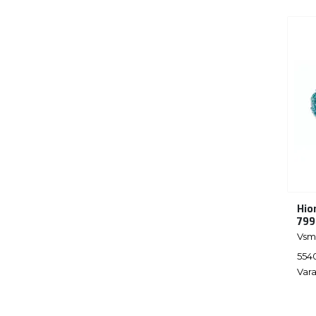
Hio
799
Vsm
554
Vara