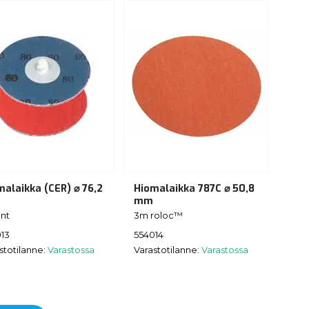
malaikka (CER) ⌀ 76,2
Hiomalaikka 787C ⌀ 50,8
mm
nt
3m roloc™
13
554014
stotilanne:
Varastossa
Varastotilanne:
Varastossa