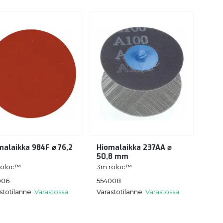
malaikka 984F ⌀ 76,2
Hiomalaikka 237AA ⌀
50,8 mm
roloc™
3m roloc™
006
554008
stotilanne:
Varastossa
Varastotilanne:
Varastossa