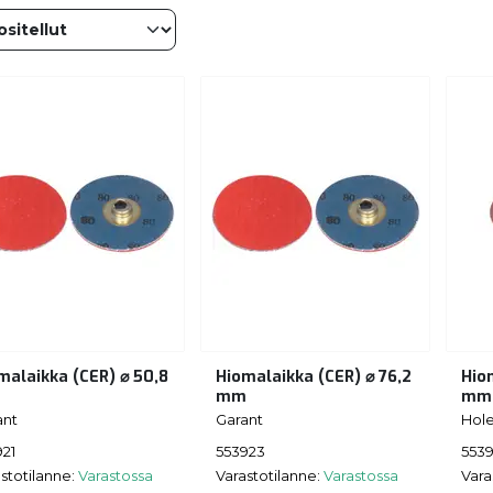
malaikka (CER) ⌀ 50,8
Hiomalaikka (CER) ⌀ 76,2
Hio
m
mm
mm
ant
Garant
Hol
921
553923
553
stotilanne:
Varastossa
Varastotilanne:
Varastossa
Vara