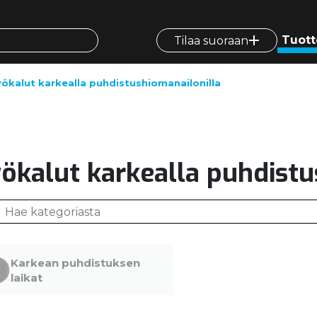
Tuott
Tilaa suoraan
ökalut karkealla puhdistushiomanailonilla
ökalut karkealla puhdistu
Karkean puhdistuksen
laikat