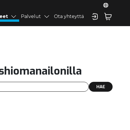
eet
Palvelut
Ota yhteyttä
shiomanailonilla
HAE