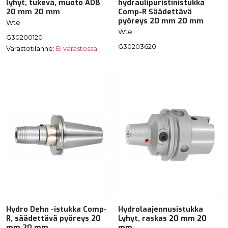
lyhyt, tukeva, muoto ADB
hydraulipuristinistukka
20 mm 20 mm
Comp-R Säädettävä
pyöreys 20 mm 20 mm
Wte
Wte
G30200120
G30203620
Varastotilanne:
Ei varastossa
Hydro Dehn -istukka Comp-
Hydrolaajennusistukka
R, säädettävä pyöreys 20
Lyhyt, raskas 20 mm 20
mm 20 mm
mm